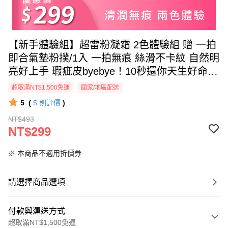
【新手體驗組】超雷粉凝霜 2色體驗組 贈 一拍
即合氣墊粉撲/1入 一拍無痕 絲滑不卡紋 自然明
亮好上手 瑕疵皮byebye！10秒還你天生好命肌
😍 限購1組
超取滿NT$1,500免運
國家/地區配送
5
(
5
則評價
)
NT$493
NT$299
※ 本商品不適用折價券
請選擇商品選項
付款與運送方式
超取滿NT$1,500免運