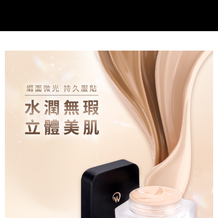
每筆NT$80，滿NT$1,500(含以上)免運費
https://aftee.tw/terms/#terms3
３．未成年的使用者請事先徵得法定代理人或監護人之同意方可使用
宅配
「AFTEE先享後付」，若未經同意申辦者引起之損失，本公司不負相關責
任。
每筆NT$80，滿NT$1,500(含以上)免運費
４．使用「AFTEE先享後付」時，將依據個別帳號之用戶狀況，依本公司即
時審查核予不同之上限額度；若仍有額度不足之情形，本公司將視審查結果
郵局
請求用戶進行身份認證。
每筆NT$80，滿NT$1,500(含以上)免運費
５．嚴禁一人註冊多個帳號或使用他人資訊註冊。若發現惡意使用之情形，
恩沛科技股份有限公司將有權停止該用戶之使用額度並採取法律行動。
新馬專屬 滿額免運！
查看運費