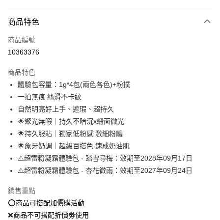
付款方式
商品特色
信用卡一次付款
商品編號
超商取貨付款
10363376
LINE Pay
商品特色
Apple Pay
體驗包容量：1g*4包(兩色各色)+粉撲
一拍無痕 絲滑不卡紋
街口支付
自然明亮好上手、遮瑕、超持久
悠遊付
🌟聚光無暇｜持久不暗沉x緞面微光
🌟持久服貼｜獨家低粉感 激細粉體
Google Pay
🌟象牙奶調｜超級百搭色 速成奶油肌
全盈+PAY
⚠️超雷粉凝霜體驗包 - 踏雪尋梅：效期至2028年09月17日
⚠️超雷粉凝霜體驗包 - 杏花微雨：效期至2027年09月24日
大哥付你分期
相關說明
銷售重點
【大哥付你分期使用說明】
⭕️商品可搭配加價購活動
AFTEE先享後付
1.本服務由台灣大哥大提供，台灣大哥大用戶可立即使用無須另外申請。
2.付款方式選擇「大哥付你分期」，訂單成立後會自動跳轉到大哥付的交易
❌商品不可搭配折價劵使用
相關說明