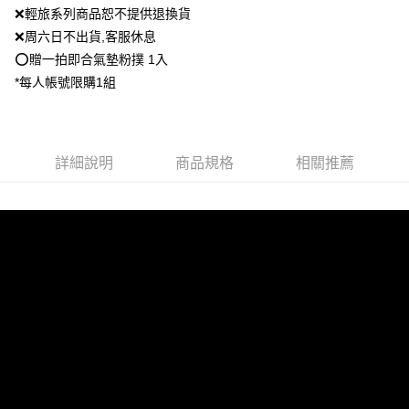
流程，驗證手機門號後，選擇欲分期的期數、繳款截止日，確認付款後即完
【關於「AFTEE先享後付」】
❌輕旅系列商品恕不提供退換貨
成交易。
ATM付款
AFTEE先享後付是「在收到商品之後才付款」的支付方式。 讓您購物簡單
❌周六日不出貨,客服休息
3.實際核准額度、可分期數及費用金額請依後續交易確認頁面所載為準。
便利好安心！
4.訂單成立30分鐘內，如未前往確認交易或遇審核未通過，訂單將自動取
⭕️贈一拍即合氣墊粉撲 1入
１．簡單：不需註冊會員、不需綁卡、不需儲值。
運送方式
消。如遇「轉專審核」未通過狀況，表示未達大哥付你分期系統評分，恕無
２．便利：只要手機號碼，簡訊認證，即可結帳。
*每人帳號限購1組
法說明評估內容。
３．安心：先確認商品／服務後，再付款。
全家就是你家取貨付款
【繳款方式說明】
1.分期款項不併入電信帳單，「大哥付你分期」於每月結算日後寄送繳費提
每筆NT$80，滿NT$1,500(含以上)免運費
【「AFTEE先享後付」結帳流程】
醒簡訊。
１．於結帳方式選擇「AFTEE先享後付」後，將跳轉至「AFTEE先享後付」
2.透過簡訊連結打開帳單後，可選擇「超商條碼／台灣大直營門市／銀行轉
付款後全家取貨
結帳頁面，進行簡訊認證並確認金額後，即可完成結帳。
詳細說明
商品規格
相關推薦
帳／街口支付／iPASS MONEY」等通路繳費。
２．訂單成立數日內，您將收到繳費通知簡訊。
每筆NT$80，滿NT$1,500(含以上)免運費
３．收到繳費通知簡訊後14天內，點擊此簡訊中的連結，可透過四大超商／
【注意事項】
ATM／網路銀行／等多元方式進行付款，方視為交易完成。
萊爾富取貨付款
1.本服務係由「台灣大哥大股份有限公司」（以下簡稱本公司）所提供，讓
※ 請注意：結帳手續完成當下不需立刻繳費，但若您需要取消訂單，請聯絡
用戶於交易時，得透過本服務購買商品或服務，並由商店將買賣／分期付款
每筆NT$80，滿NT$1,500(含以上)免運費
購買商品的店家。未經商家同意取消之訂單仍視為有效，需透過AFTEE先享
買賣價金債權讓與本公司後，依約使用本公司帳單繳交帳款。
後付繳納相關費用。
2.基於同意付款使用「大哥付你分期」之契約關係目的，商店將以您的個人
付款後萊爾富取貨
※ 交易是否成功請以「AFTEE先享後付 」之結帳頁面顯示為準，若有關於
資料（包含姓名、電話或地址）提供予台灣大哥大進項蒐集、處理及利用，
是否繳費成功／繳費後需取消欲退款等相關疑問，請聯繫「AFTEE先享後付
每筆NT$80，滿NT$1,500(含以上)免運費
由本公司與您本人進行分期帳單所需資料之確認、核對及更正。
客戶支援中心」
https://netprotections.freshdesk.com/support/home
3.完整用戶服務條款，請詳閱以下連結：
https://oppay.tw/userRule
點最多小7取貨付款
【注意事項】
１．透過由恩沛科技股份有限公司提供之「AFTEE先享後付」服務完成之交
每筆NT$80，滿NT$1,500(含以上)免運費
易，需依本服務之必要範圍內提供個人資料，並將交易相關給付款項請求債
權轉讓予恩沛科技股份有限公司。
付款後7-11取貨
２．關於個人資料處理事宜，請瀏覽以下網址：