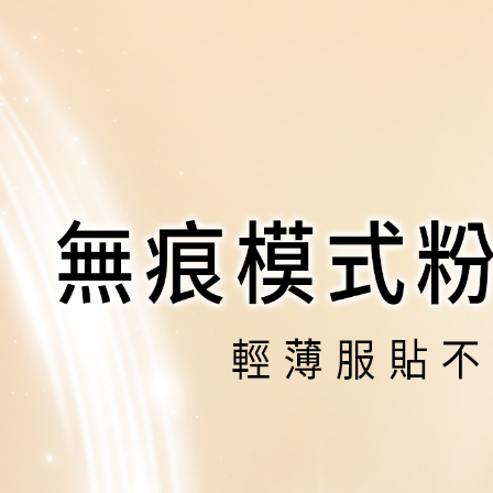
付款後全
２．訂單
３．收到繳
每筆NT$8
【注意事
／ATM／
1.本服務
※ 請注意
萊爾富取
用戶於交
絡購買商品
款買賣價
先享後付
每筆NT$8
2.基於同
※ 交易是
資料（包
是否繳費成
付款後萊
用，由本
付客戶支
每筆NT$8
3.完整用
【注意事
點最多小7
１．透過由
交易，需
每筆NT$8
求債權轉
２．關於
付款後7-1
https://aft
每筆NT$8
３．未成
「AFTE
宅配
任。
４．使用「
每筆NT$8
即時審查
結果請求
郵局
５．嚴禁
每筆NT$8
形，恩沛
動。