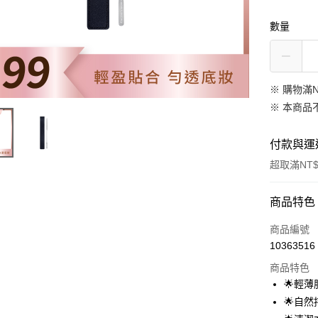
數量
※ 購物滿
※ 本商品
付款與運
超取滿NT$
付款方式
商品特色
信用卡一
商品編號
10363516
超商取貨
商品特色
LINE Pay
🌟輕
🌟自
Apple Pay