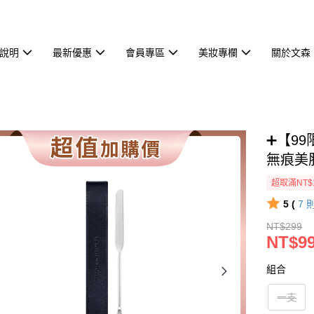
說明
最新優惠
會員專區
美妝專欄
關於文森
➕【9
無痕美
超取滿NT$
5 (
7
NT$299
NT$9
組合
一支