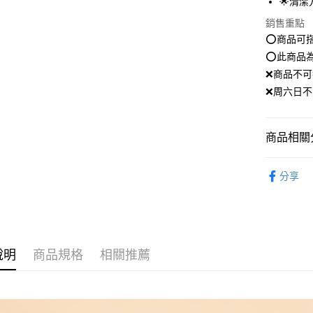
🌟清
街口支付
銷售重點
⭕️商品可
悠遊付
⭕️此商品
Google Pa
❌商品不
全盈+PAY
❌周六日不
大哥付你
相關說明
商品相關分
【大哥付
AFTEE先
1.本服務
美容輔具｜M
2.付款方
相關說明
分享
流程，驗
▸超殺優惠
【關於「A
ATM付款
完成交易
AFTEE
彩妝系列｜
3.實際核
便利好安
4.訂單成
１．簡單
消。如遇
２．便利
運送方式
無法說明
３．安心
說明
商品規格
相關推薦
【繳款方
全家就是
1.分期款
【「AFT
醒簡訊。
每筆NT$8
１．於結帳
2.透過簡
付」結帳
帳／街口支