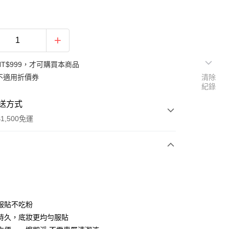
NT$999，才可購買本商品
不適用折價券
清除
紀錄
送方式
1,500免運
次付款
付款
薄服貼不吃粉
然持久，底妝更均勻服貼