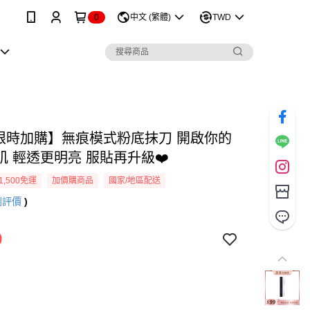
0
中文 (繁體)
TWD
9限時加購】無痕模式粉底抹刀 開啟你的
肌 輕透更明亮 服貼再升級❤️
1,500免運
加價購商品
國家/地區配送
則評價
)
9