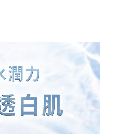
項不併入電信帳單，「大哥付你分期」於每月結算日後寄送繳費提
EE先享後付」結帳流程】
0，滿NT$1,500(含以上)免運費
方式選擇「AFTEE先享後付」後，將跳轉至「AFTEE先享後
訊連結打開帳單後，可選擇「超商條碼／台灣大直營門市／銀行轉
頁面，進行簡訊認證並確認金額後，即可完成結帳。
付／iPASS MONEY」等通路繳費。
家取貨
成立數日內，您將收到繳費通知簡訊。
費通知簡訊後14天內，點擊此簡訊中的連結，可透過四大超商
0，滿NT$1,500(含以上)免運費
項】
網路銀行／等多元方式進行付款，方視為交易完成。
係由「台灣大哥大股份有限公司」（以下簡稱本公司）所提供，讓
：結帳手續完成當下不需立刻繳費，但若您需要取消訂單，請聯
貨付款
易時，得透過本服務購買商品或服務，並由商店將買賣／分期付
的店家。未經商家同意取消之訂單仍視為有效，需透過AFTEE
金債權讓與本公司後，依約使用本公司帳單繳交帳款。
繳納相關費用。
0，滿NT$1,500(含以上)免運費
意付款使用「大哥付你分期」之契約關係目的，商店將以您的個人
否成功請以「AFTEE先享後付 」之結帳頁面顯示為準，若有關於
含姓名、電話或地址）提供予台灣大哥大進項蒐集、處理及利
功／繳費後需取消欲退款等相關疑問，請聯繫「AFTEE先享後
爾富取貨
公司與您本人進行分期帳單所需資料之確認、核對及更正。
援中心」
https://netprotections.freshdesk.com/support/home
0，滿NT$1,500(含以上)免運費
戶服務條款，請詳閱以下連結：
https://oppay.tw/userRule
項】
取貨付款
恩沛科技股份有限公司提供之「AFTEE先享後付」服務完成之
依本服務之必要範圍內提供個人資料，並將交易相關給付款項請
0，滿NT$1,500(含以上)免運費
讓予恩沛科技股份有限公司。
個人資料處理事宜，請瀏覽以下網址：
1取貨
ee.tw/terms/#terms3
0，滿NT$1,500(含以上)免運費
年的使用者請事先徵得法定代理人或監護人之同意方可使用
E先享後付」，若未經同意申辦者引起之損失，本公司不負相關責
AFTEE先享後付」時，將依據個別帳號之用戶狀況，依本公司
0，滿NT$1,500(含以上)免運費
核予不同之上限額度；若仍有額度不足之情形，本公司將視審查
用戶進行身份認證。