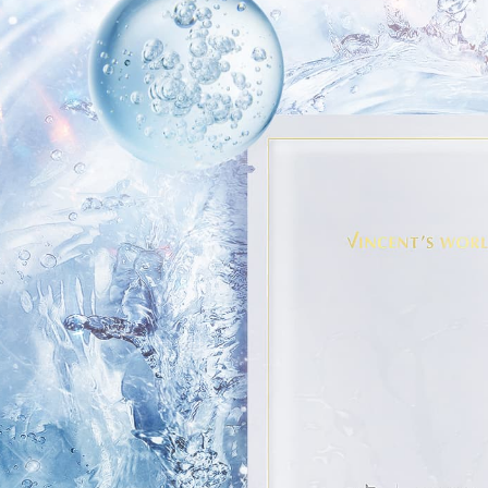
５．嚴禁
每筆NT$8
形，恩沛
動。
新馬專屬 