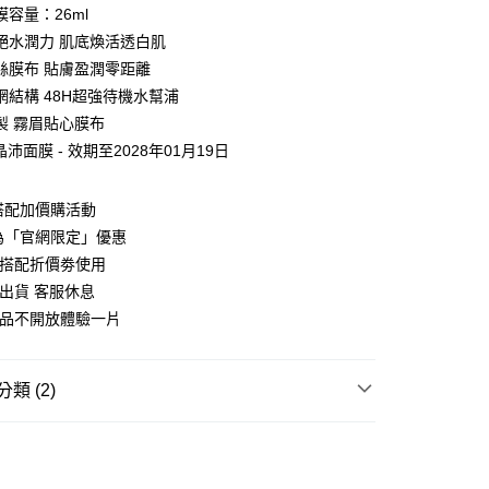
容量：26ml
絕水潤力 肌底煥活透白肌
絲膜布 貼膚盈潤零距離
網結構 48H超強待機水幫浦
製 霧眉貼心膜布
晶沛面膜 - 效期至2028年01月19日
y
搭配加價購活動
為「官網限定」優惠
分期
可搭配折價劵使用
出貨 客服休息
你分期使用說明】
享後付
由台灣大哥大提供，台灣大哥大用戶可立即使用無須另外申請。
商品不開放體驗一片
式選擇「大哥付你分期」，訂單成立後會自動跳轉到大哥付的交易
證手機門號後，選擇欲分期的期數、繳款截止日，確認付款後即
FTEE先享後付」】
。
先享後付是「在收到商品之後才付款」的支付方式。 讓您購物簡單
類 (2)
准額度、可分期數及費用金額請依後續交易確認頁面所載為準。
心！
立30分鐘內，如未前往確認交易或遇審核未通過，訂單將自動取
：不需註冊會員、不需綁卡、不需儲值。
ACE CARE
└面膜專區
「轉專審核」未通過狀況，表示未達大哥付你分期系統評分，恕
：只要手機號碼，簡訊認證，即可結帳。
評估內容。
：先確認商品／服務後，再付款。
首選 ⓈⒶⓁⒺ
▸明星商品 加購價29元起
式說明】
你家取貨付款