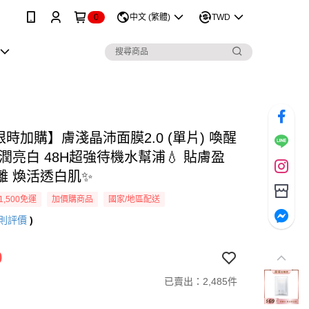
0
中文 (繁體)
TWD
限時加購】膚淺晶沛面膜2.0 (單片) 喚醒
潤亮白 48H超強待機水幫浦💧 貼膚盈
離 煥活透白肌✨
1,500免運
加價購商品
國家/地區配送
則評價
)
9
已賣出：2,485件