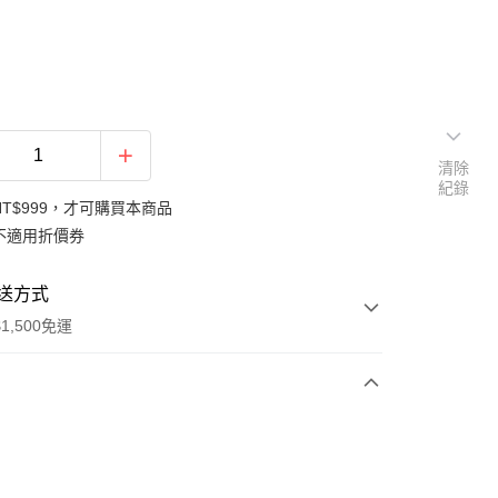
清除
紀錄
NT$999，才可購買本商品
不適用折價券
送方式
1,500免運
次付款
付款