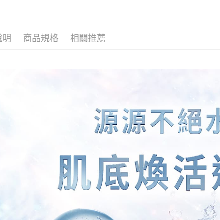
1.分期款
【「AFT
醒簡訊。
每筆NT$8
１．於結帳
2.透過簡
付」結帳
帳／街口支
付款後全
２．訂單
說明
商品規格
相關推薦
３．收到繳
每筆NT$8
【注意事
／ATM／
1.本服務
※ 請注意
萊爾富取
用戶於交
絡購買商品
款買賣價
先享後付
每筆NT$8
2.基於同
※ 交易是
資料（包
是否繳費成
付款後萊
用，由本
付客戶支
每筆NT$8
3.完整用
【注意事
點最多小7
１．透過由
交易，需
每筆NT$8
求債權轉
２．關於
付款後7-1
https://aft
每筆NT$8
３．未成
「AFTE
宅配
任。
４．使用「
每筆NT$8
即時審查
結果請求
郵局