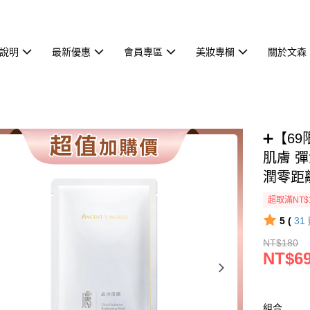
說明
最新優惠
會員專區
美妝專欄
關於文森
➕【69
肌膚 彈
潤零距
超取滿NT$
5 (
31
NT$180
NT$6
組合