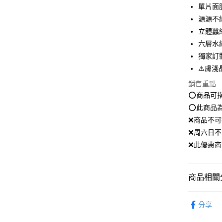
LINE Pay
單片面膜
源源不
Apple Pay
立體蠶
街口支付
六層水
獨家訂
悠遊付
⚠️膚淺
Google Pa
銷售重點
全盈+PAY
⭕️商品可
⭕️此商品
大哥付你
❌商品不
相關說明
❌周六日不
【大哥付
AFTEE先
1.本服務
❌此優惠
2.付款方
相關說明
流程，驗
【關於「A
ATM付款
完成交易
AFTEE
商品相關分
3.實際核
便利好安
4.訂單成
１．簡單
臉部保養｜F
消。如遇
２．便利
運送方式
分享
無法說明
３．安心
▸超殺優惠
【繳款方
全家就是