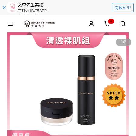
文森先生美妝
開啟APP
立刻使用官方APP
0
1
/
3