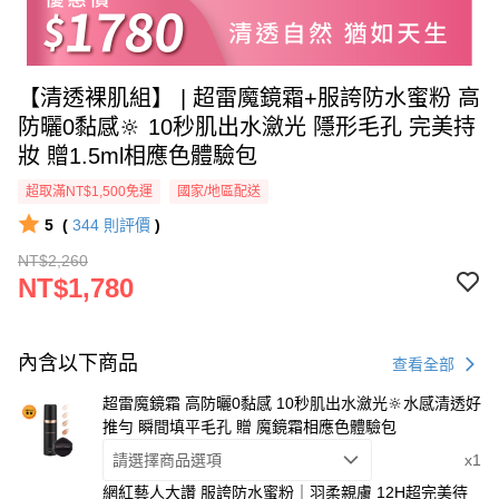
【清透裸肌組】 | 超雷魔鏡霜+服誇防水蜜粉 高
防曬0黏感🔆 10秒肌出水瀲光 隱形毛孔 完美持
妝 贈1.5ml相應色體驗包
超取滿NT$1,500免運
國家/地區配送
5
(
344
則評價
)
NT$2,260
NT$1,780
內含以下商品
查看全部
超雷魔鏡霜 高防曬0黏感 10秒肌出水瀲光🔆水感清透好
推勻 瞬間填平毛孔 贈 魔鏡霜相應色體驗包
請選擇商品選項
x1
網紅藝人大讚 服誇防水蜜粉｜羽柔親膚 12H超完美待