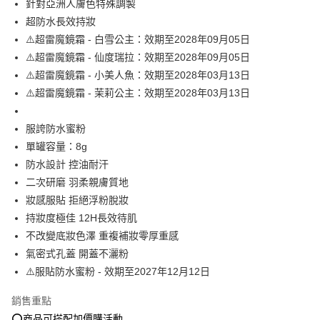
針對亞洲人膚色特殊調製
超防水長效持妝
大哥付你分期
⚠️超雷魔鏡霜 - 白雪公主：效期至2028年09月05日
相關說明
⚠️超雷魔鏡霜 - 仙度瑞拉：效期至2028年09月05日
【大哥付你分期使用說明】
AFTEE先享後付
1.本服務由台灣大哥大提供，台灣大哥大用戶可立即使用無須另外申請。
⚠️超雷魔鏡霜 - 小美人魚：效期至2028年03月13日
2.付款方式選擇「大哥付你分期」，訂單成立後會自動跳轉到大哥付的交易
相關說明
⚠️超雷魔鏡霜 - 茉莉公主：效期至2028年03月13日
流程，驗證手機門號後，選擇欲分期的期數、繳款截止日，確認付款後即完
【關於「AFTEE先享後付」】
成交易。
ATM付款
AFTEE先享後付是「在收到商品之後才付款」的支付方式。 讓您購物簡單
3.實際核准額度、可分期數及費用金額請依後續交易確認頁面所載為準。
服誇防水蜜粉
便利好安心！
4.訂單成立30分鐘內，如未前往確認交易或遇審核未通過，訂單將自動取
１．簡單：不需註冊會員、不需綁卡、不需儲值。
單罐容量：8g
運送方式
消。如遇「轉專審核」未通過狀況，表示未達大哥付你分期系統評分，恕無
２．便利：只要手機號碼，簡訊認證，即可結帳。
法說明評估內容。
防水設計 控油耐汗
３．安心：先確認商品／服務後，再付款。
全家就是你家取貨付款
【繳款方式說明】
二次研磨 羽柔親膚質地
1.分期款項不併入電信帳單，「大哥付你分期」於每月結算日後寄送繳費提
每筆NT$80，滿NT$1,500(含以上)免運費
【「AFTEE先享後付」結帳流程】
妝感服貼 拒絕浮粉脫妝
醒簡訊。
１．於結帳方式選擇「AFTEE先享後付」後，將跳轉至「AFTEE先享後付」
2.透過簡訊連結打開帳單後，可選擇「超商條碼／台灣大直營門市／銀行轉
付款後全家取貨
持妝度極佳 12H長效待肌
結帳頁面，進行簡訊認證並確認金額後，即可完成結帳。
帳／街口支付／iPASS MONEY」等通路繳費。
２．訂單成立數日內，您將收到繳費通知簡訊。
不改變底妝色澤 重複補妝零厚重感
每筆NT$80，滿NT$1,500(含以上)免運費
３．收到繳費通知簡訊後14天內，點擊此簡訊中的連結，可透過四大超商／
【注意事項】
氣密式孔蓋 開蓋不灑粉
ATM／網路銀行／等多元方式進行付款，方視為交易完成。
萊爾富取貨付款
1.本服務係由「台灣大哥大股份有限公司」（以下簡稱本公司）所提供，讓
※ 請注意：結帳手續完成當下不需立刻繳費，但若您需要取消訂單，請聯絡
⚠️服貼防水蜜粉 - 效期至2027年12月12日
用戶於交易時，得透過本服務購買商品或服務，並由商店將買賣／分期付款
每筆NT$80，滿NT$1,500(含以上)免運費
購買商品的店家。未經商家同意取消之訂單仍視為有效，需透過AFTEE先享
買賣價金債權讓與本公司後，依約使用本公司帳單繳交帳款。
後付繳納相關費用。
銷售重點
2.基於同意付款使用「大哥付你分期」之契約關係目的，商店將以您的個人
付款後萊爾富取貨
※ 交易是否成功請以「AFTEE先享後付 」之結帳頁面顯示為準，若有關於
資料（包含姓名、電話或地址）提供予台灣大哥大進項蒐集、處理及利用，
⭕️商品可搭配加價購活動