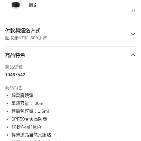
肌🎖️
x1
付款與運送方式
超取滿NT$1,500免運
付款方式
商品特色
信用卡一次付款
商品編號
超商取貨付款
10467542
LINE Pay
商品特色
Apple Pay
超雷魔鏡霜
單罐容量： 30ml
街口支付
體驗包容量：1.5ml
悠遊付
SPF50★★高防曬
10秒Get好氣色
Google Pay
輕薄透亮自然又服貼
全盈+PAY