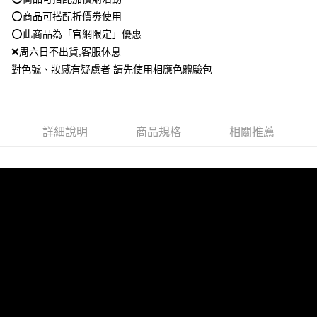
是否繳費成功／繳費後需取消欲退款等相關疑問，請聯繫「AFTEE先享後付
每筆NT$80，滿NT$1,500(含以上)免運費
由本公司與您本人進行分期帳單所需資料之確認、核對及更正。
客戶支援中心」
https://netprotections.freshdesk.com/support/home
⭕️商品可搭配折價劵使用
3.完整用戶服務條款，請詳閱以下連結：
https://oppay.tw/userRule
⭕️此商品為「官網限定」優惠
點最多小7取貨付款
【注意事項】
❌周六日不出貨,客服休息
１．透過由恩沛科技股份有限公司提供之「AFTEE先享後付」服務完成之交
每筆NT$80，滿NT$1,500(含以上)免運費
易，需依本服務之必要範圍內提供個人資料，並將交易相關給付款項請求債
對色號、妝感有疑慮者 請先使用相應色體驗包
權轉讓予恩沛科技股份有限公司。
付款後7-11取貨
２．關於個人資料處理事宜，請瀏覽以下網址：
每筆NT$80，滿NT$1,500(含以上)免運費
https://aftee.tw/terms/#terms3
３．未成年的使用者請事先徵得法定代理人或監護人之同意方可使用
宅配
「AFTEE先享後付」，若未經同意申辦者引起之損失，本公司不負相關責
詳細說明
商品規格
相關推薦
任。
每筆NT$80，滿NT$1,500(含以上)免運費
４．使用「AFTEE先享後付」時，將依據個別帳號之用戶狀況，依本公司即
時審查核予不同之上限額度；若仍有額度不足之情形，本公司將視審查結果
郵局
請求用戶進行身份認證。
每筆NT$80，滿NT$1,500(含以上)免運費
５．嚴禁一人註冊多個帳號或使用他人資訊註冊。若發現惡意使用之情形，
恩沛科技股份有限公司將有權停止該用戶之使用額度並採取法律行動。
新馬專屬 滿額免運！
查看運費