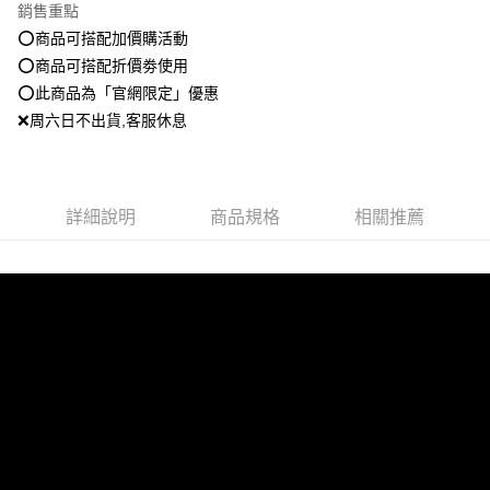
銷售重點
相關說明
⭕️商品可搭配加價購活動
【大哥付你分期使用說明】
⭕️商品可搭配折價劵使用
AFTEE先享後付
1.本服務由台灣大哥大提供，台灣大哥大用戶可立即使用無須另外申請。
2.付款方式選擇「大哥付你分期」，訂單成立後會自動跳轉到大哥付的交易
⭕️此商品為「官網限定」優惠
相關說明
流程，驗證手機門號後，選擇欲分期的期數、繳款截止日，確認付款後即完
【關於「AFTEE先享後付」】
❌周六日不出貨,客服休息
成交易。
ATM付款
AFTEE先享後付是「在收到商品之後才付款」的支付方式。 讓您購物簡單
3.實際核准額度、可分期數及費用金額請依後續交易確認頁面所載為準。
便利好安心！
4.訂單成立30分鐘內，如未前往確認交易或遇審核未通過，訂單將自動取
１．簡單：不需註冊會員、不需綁卡、不需儲值。
運送方式
消。如遇「轉專審核」未通過狀況，表示未達大哥付你分期系統評分，恕無
２．便利：只要手機號碼，簡訊認證，即可結帳。
法說明評估內容。
詳細說明
商品規格
相關推薦
３．安心：先確認商品／服務後，再付款。
全家就是你家取貨付款
【繳款方式說明】
1.分期款項不併入電信帳單，「大哥付你分期」於每月結算日後寄送繳費提
每筆NT$80，滿NT$1,500(含以上)免運費
【「AFTEE先享後付」結帳流程】
醒簡訊。
１．於結帳方式選擇「AFTEE先享後付」後，將跳轉至「AFTEE先享後付」
2.透過簡訊連結打開帳單後，可選擇「超商條碼／台灣大直營門市／銀行轉
付款後全家取貨
結帳頁面，進行簡訊認證並確認金額後，即可完成結帳。
帳／街口支付／iPASS MONEY」等通路繳費。
２．訂單成立數日內，您將收到繳費通知簡訊。
每筆NT$80，滿NT$1,500(含以上)免運費
３．收到繳費通知簡訊後14天內，點擊此簡訊中的連結，可透過四大超商／
【注意事項】
ATM／網路銀行／等多元方式進行付款，方視為交易完成。
萊爾富取貨付款
1.本服務係由「台灣大哥大股份有限公司」（以下簡稱本公司）所提供，讓
※ 請注意：結帳手續完成當下不需立刻繳費，但若您需要取消訂單，請聯絡
用戶於交易時，得透過本服務購買商品或服務，並由商店將買賣／分期付款
每筆NT$80，滿NT$1,500(含以上)免運費
購買商品的店家。未經商家同意取消之訂單仍視為有效，需透過AFTEE先享
買賣價金債權讓與本公司後，依約使用本公司帳單繳交帳款。
後付繳納相關費用。
2.基於同意付款使用「大哥付你分期」之契約關係目的，商店將以您的個人
付款後萊爾富取貨
※ 交易是否成功請以「AFTEE先享後付 」之結帳頁面顯示為準，若有關於
資料（包含姓名、電話或地址）提供予台灣大哥大進項蒐集、處理及利用，
是否繳費成功／繳費後需取消欲退款等相關疑問，請聯繫「AFTEE先享後付
每筆NT$80，滿NT$1,500(含以上)免運費
由本公司與您本人進行分期帳單所需資料之確認、核對及更正。
客戶支援中心」
https://netprotections.freshdesk.com/support/home
3.完整用戶服務條款，請詳閱以下連結：
https://oppay.tw/userRule