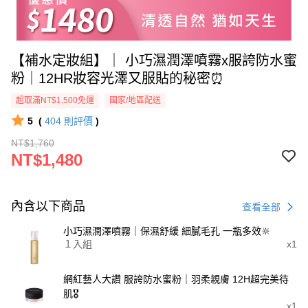
【補水定妝組】｜ 小巧濕潤澤噴霧x服誇防水蜜
粉｜12HR妝容光澤又服貼的秘密⏰
超取滿NT$1,500免運
國家/地區配送
5
(
404
則評價
)
NT$1,760
NT$1,480
內含以下商品
查看全部
小巧濕潤澤噴霧｜保濕舒緩 細膩毛孔 一瓶多效🔆
１入組
x1
網紅藝人大讚 服誇防水蜜粉｜羽柔親膚 12H超完美待
肌🎖️
x1