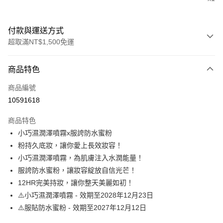
付款與運送方式
超取滿NT$1,500免運
付款方式
商品特色
信用卡一次付款
商品編號
超商取貨付款
10591618
LINE Pay
商品特色
Apple Pay
小巧濕潤澤噴霧x服誇防水蜜粉
粉持久底妝，讓你愛上長效妝容！
街口支付
小巧濕潤澤噴霧，為肌膚注入水潤能量！
悠遊付
服誇防水蜜粉，讓妝容綻放自信光芒！
12HR完美持妝，讓你整天美麗如初！
Google Pay
⚠️小巧濕潤澤噴霧 - 效期至2028年12月23日
全盈+PAY
⚠️服貼防水蜜粉 - 效期至2027年12月12日
大哥付你分期