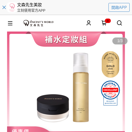
文森先生美妝
開啟APP
立刻使用官方APP
0
1
/
3