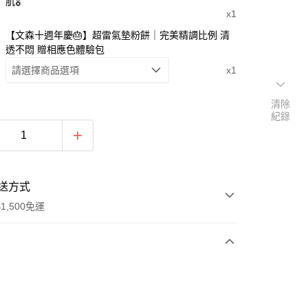
肌🎖️
x1
【文森十週年慶🎂】超雷氣墊粉餅｜完美精調比例 清
透不悶 贈相應色體驗包
請選擇商品選項
x1
清除
紀錄
送方式
1,500免運
次付款
付款