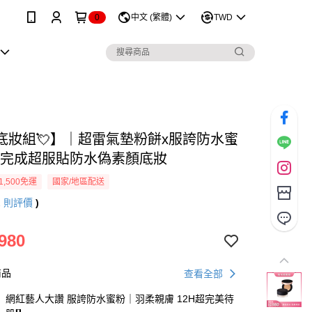
0
中文 (繁體)
TWD
底妝組💘】｜超雷氣墊粉餅x服誇防水蜜
0秒完成超服貼防水偽素顏底妝
1,500免運
國家/地區配送
1
則評價
)
980
商品
查看全部
網紅藝人大讚 服誇防水蜜粉｜羽柔親膚 12H超完美待