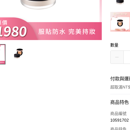
數量
付款與運
超取滿NT$
付款方式
商品特色
信用卡一
商品編號
10591702
超商取貨
商品特色