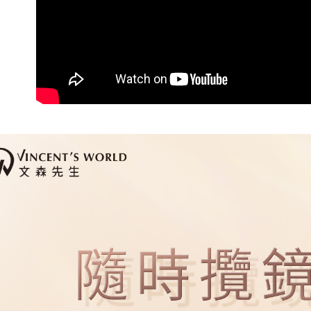
郵局
５．嚴禁
每筆NT$8
形，恩沛
動。
新馬專屬 