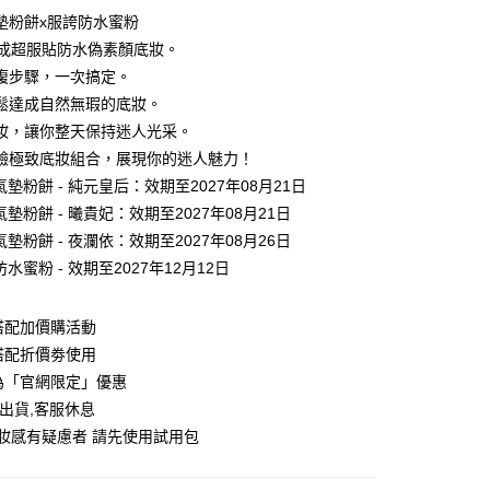
墊粉餅x服誇防水蜜粉
完成超服貼防水偽素顏底妝。
複步驟，一次搞定。
鬆達成自然無瑕的底妝。
妝，讓你整天保持迷人光采。
驗極致底妝組合，展現你的迷人魅力！
y
氣墊粉餅 - 純元皇后：效期至2027年08月21日
氣墊粉餅 - 曦貴妃：效期至2027年08月21日
氣墊粉餅 - 夜瀾依：效期至2027年08月26日
分期
防水蜜粉 - 效期至2027年12月12日
你分期使用說明】
享後付
由台灣大哥大提供，台灣大哥大用戶可立即使用無須另外申請。
搭配加價購活動
式選擇「大哥付你分期」，訂單成立後會自動跳轉到大哥付的交易
搭配折價劵使用
證手機門號後，選擇欲分期的期數、繳款截止日，確認付款後即
FTEE先享後付」】
為「官網限定」優惠
。
先享後付是「在收到商品之後才付款」的支付方式。 讓您購物簡單
准額度、可分期數及費用金額請依後續交易確認頁面所載為準。
出貨,客服休息
心！
立30分鐘內，如未前往確認交易或遇審核未通過，訂單將自動取
：不需註冊會員、不需綁卡、不需儲值。
妝感有疑慮者 請先使用試用包
「轉專審核」未通過狀況，表示未達大哥付你分期系統評分，恕
：只要手機號碼，簡訊認證，即可結帳。
評估內容。
：先確認商品／服務後，再付款。
式說明】