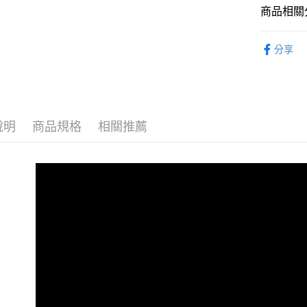
全家就是
1.分期款
商品相關分
【「AFT
醒簡訊。
每筆NT$8
１．於結帳
2.透過簡
付」結帳
彩妝系列｜
帳／街口支
付款後全
２．訂單
分享
人氣商品
３．收到繳
每筆NT$8
【注意事
／ATM／
1.本服務
彩妝系列｜
※ 請注意
萊爾富取
用戶於交
絡購買商品
款買賣價
先享後付
每筆NT$8
2.基於同
※ 交易是
說明
商品規格
相關推薦
資料（包
是否繳費成
付款後萊
用，由本
付客戶支
每筆NT$8
3.完整用
【注意事
點最多小7
１．透過由
交易，需
每筆NT$8
求債權轉
２．關於
付款後7-1
https://aft
每筆NT$8
３．未成
「AFTE
宅配
任。
４．使用「
每筆NT$8
即時審查
結果請求