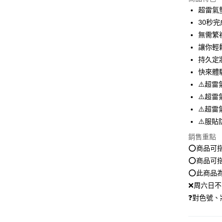
LINE Pay
超雷氣
30秒
Apple Pay
無需繁
街口支付
讓你輕
持久定
悠遊付
快來體
Google Pa
⚠️超雷
⚠️超雷
全盈+PAY
⚠️超雷
大哥付你
⚠️服貼
相關說明
銷售重點
【大哥付
AFTEE先
1.本服務
⭕️商品可
2.付款方
相關說明
⭕️商品可
流程，驗
【關於「A
⭕️此商品
ATM付款
完成交易
AFTEE
3.實際核
❌周六日不
便利好安
4.訂單成
１．簡單
❓對色號、
消。如遇
２．便利
運送方式
無法說明
３．安心
【繳款方