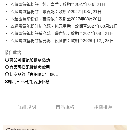
全盈+PAY
⚠️超雷氣墊粉餅 - 純元皇后：效期至2027年08月21日
⚠️超雷氣墊粉餅 - 曦貴妃：效期至2027年08月21日
大哥付你分期
⚠️超雷氣墊粉餅 - 夜瀾依：效期至2027年08月26日
相關說明
⚠️超雷氣墊粉餅補充蕊 - 純元皇后：效期至2027年08月21日
【大哥付你分期使用說明】
AFTEE先享後付
1.本服務由台灣大哥大提供，台灣大哥大用戶可立即使用無須另外申請。
⚠️超雷氣墊粉餅補充蕊 - 曦貴妃：效期至2027年08月21日
2.付款方式選擇「大哥付你分期」，訂單成立後會自動跳轉到大哥付的交易
相關說明
⚠️超雷氣墊粉餅補充蕊 - 夜瀾依：效期至2026年12月25日
流程，驗證手機門號後，選擇欲分期的期數、繳款截止日，確認付款後即完
【關於「AFTEE先享後付」】
成交易。
ATM付款
AFTEE先享後付是「在收到商品之後才付款」的支付方式。 讓您購物簡單
銷售重點
3.實際核准額度、可分期數及費用金額請依後續交易確認頁面所載為準。
便利好安心！
4.訂單成立30分鐘內，如未前往確認交易或遇審核未通過，訂單將自動取
⭕️商品可搭配加價購活動
１．簡單：不需註冊會員、不需綁卡、不需儲值。
運送方式
消。如遇「轉專審核」未通過狀況，表示未達大哥付你分期系統評分，恕無
２．便利：只要手機號碼，簡訊認證，即可結帳。
⭕️商品可搭配折價劵使用
法說明評估內容。
３．安心：先確認商品／服務後，再付款。
全家就是你家取貨付款
【繳款方式說明】
⭕️此商品為「官網限定」優惠
1.分期款項不併入電信帳單，「大哥付你分期」於每月結算日後寄送繳費提
每筆NT$80，滿NT$1,500(含以上)免運費
❌周六日不出貨,客服休息
【「AFTEE先享後付」結帳流程】
醒簡訊。
１．於結帳方式選擇「AFTEE先享後付」後，將跳轉至「AFTEE先享後付」
2.透過簡訊連結打開帳單後，可選擇「超商條碼／台灣大直營門市／銀行轉
付款後全家取貨
結帳頁面，進行簡訊認證並確認金額後，即可完成結帳。
帳／街口支付／iPASS MONEY」等通路繳費。
２．訂單成立數日內，您將收到繳費通知簡訊。
每筆NT$80，滿NT$1,500(含以上)免運費
３．收到繳費通知簡訊後14天內，點擊此簡訊中的連結，可透過四大超商／
【注意事項】
詳細說明
商品規格
相關推薦
ATM／網路銀行／等多元方式進行付款，方視為交易完成。
萊爾富取貨付款
1.本服務係由「台灣大哥大股份有限公司」（以下簡稱本公司）所提供，讓
※ 請注意：結帳手續完成當下不需立刻繳費，但若您需要取消訂單，請聯絡
用戶於交易時，得透過本服務購買商品或服務，並由商店將買賣／分期付款
每筆NT$80，滿NT$1,500(含以上)免運費
購買商品的店家。未經商家同意取消之訂單仍視為有效，需透過AFTEE先享
買賣價金債權讓與本公司後，依約使用本公司帳單繳交帳款。
後付繳納相關費用。
2.基於同意付款使用「大哥付你分期」之契約關係目的，商店將以您的個人
付款後萊爾富取貨
※ 交易是否成功請以「AFTEE先享後付 」之結帳頁面顯示為準，若有關於