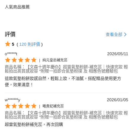
人氣商品推薦
評價
查看全部
5
(
120
則評價
)
o******t
2026/05/11
|
純元皇后補充蕊
商品名稱：【文森十週年慶🎂】超雷氣墊粉餅-補充蕊｜快速完妝 輕
鬆拍出高質感妝容 *附贈一拍即合氣墊粉撲 及 相應色號體驗包
這款氣墊粉餅妝感自然，輕鬆上妝，不油膩，搭配贈品使用更方
便，效果滿意！
w*******y
2026/01/05
|
曦貴妃補充蕊
商品名稱：【文森十週年慶🎂】超雷氣墊粉餅-補充蕊｜快速完妝 輕
鬆拍出高質感妝容 *附贈一拍即合氣墊粉撲 及 相應色號體驗包
超雷氣墊粉餅補充蕊，再次回購