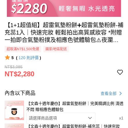
【1+1超值組】超雷氣墊粉餅➕超雷氣墊粉餅-補
充蕊1入｜快速完妝 輕鬆拍出高質感妝容 *附贈
一拍即合氣墊粉撲及相應色號體驗包⚠️夜瀾依
補充蕊效期為2026年12月25日，介意者請慎重
超取滿NT$1,500免運
國家/地區配送
選購
5
(
120
則評價
)
NT$3,085
NT$2,280
內含以下商品
查看全部
【文森十週年慶🎂】超雷氣墊粉餅｜完美精調比例 清透
不悶 贈相應色體驗包
請選擇商品選項
x1
【文森十週年慶🎂】超雷氣墊粉餅-補充蕊｜快速完妝