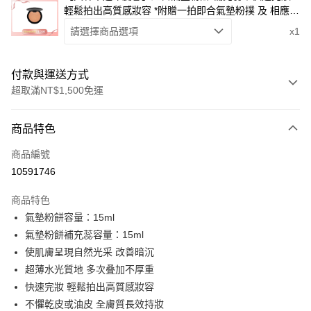
輕鬆拍出高質感妝容 *附贈一拍即合氣墊粉撲 及 相應色
號體驗包
請選擇商品選項
x1
付款與運送方式
超取滿NT$1,500免運
付款方式
商品特色
信用卡一次付款
商品編號
超商取貨付款
10591746
LINE Pay
商品特色
Apple Pay
氣墊粉餅容量：15ml
氣墊粉餅補充蕊容量：15ml
街口支付
使肌膚呈現自然光采 改善暗沉
悠遊付
超薄水光質地 多次叠加不厚重
快速完妝 輕鬆拍出高質感妝容
Google Pay
不懼乾皮或油皮 全膚質長效持妝