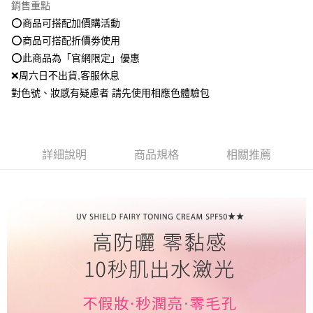
資料（包含姓名、電話或地址）提供予台灣大哥大進項蒐集、處理及利用，
銷售重點
是否繳費成功／繳費後需取消欲退款等相關疑問，請聯繫「AFTEE先享後付
每筆NT$80，滿NT$1,500(含以上)免運費
由本公司與您本人進行分期帳單所需資料之確認、核對及更正。
客戶支援中心」
https://netprotections.freshdesk.com/support/home
⭕️商品可搭配加價購活動
3.完整用戶服務條款，請詳閱以下連結：
https://oppay.tw/userRule
⭕️商品可搭配折價劵使用
點最多小7取貨付款
【注意事項】
⭕️此商品為「官網限定」優惠
１．透過由恩沛科技股份有限公司提供之「AFTEE先享後付」服務完成之交
每筆NT$80，滿NT$1,500(含以上)免運費
易，需依本服務之必要範圍內提供個人資料，並將交易相關給付款項請求債
❌周六日不出貨,客服休息
權轉讓予恩沛科技股份有限公司。
付款後7-11取貨
對色號、妝感有疑慮者 請先使用相應色體驗包
２．關於個人資料處理事宜，請瀏覽以下網址：
每筆NT$80，滿NT$1,500(含以上)免運費
https://aftee.tw/terms/#terms3
３．未成年的使用者請事先徵得法定代理人或監護人之同意方可使用
宅配
「AFTEE先享後付」，若未經同意申辦者引起之損失，本公司不負相關責
任。
每筆NT$80，滿NT$1,500(含以上)免運費
詳細說明
商品規格
相關推薦
４．使用「AFTEE先享後付」時，將依據個別帳號之用戶狀況，依本公司即
時審查核予不同之上限額度；若仍有額度不足之情形，本公司將視審查結果
郵局
請求用戶進行身份認證。
每筆NT$80，滿NT$1,500(含以上)免運費
５．嚴禁一人註冊多個帳號或使用他人資訊註冊。若發現惡意使用之情形，
恩沛科技股份有限公司將有權停止該用戶之使用額度並採取法律行動。
新馬專屬 滿額免運！
查看運費