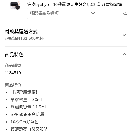
疵皮byebye！10秒還你天生好命肌😍 贈 超雷粉凝霜相
應色體驗包
請選擇商品選項
x1
付款與運送方式
超取滿NT$1,500免運
付款方式
商品特色
信用卡一次付款
商品編號
超商取貨付款
11345191
LINE Pay
商品特色
Apple Pay
【超雷魔鏡霜】
單罐容量： 30ml
街口支付
體驗包容量：1.5ml
悠遊付
SPF50★★高防曬
10秒Get好氣色
Google Pay
輕薄透亮自然又服貼