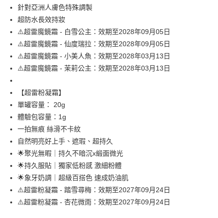
全盈+PAY
針對亞洲人膚色特殊調製
超防水長效持妝
大哥付你分期
⚠️超雷魔鏡霜 - 白雪公主：效期至2028年09月05日
相關說明
⚠️超雷魔鏡霜 - 仙度瑞拉：效期至2028年09月05日
【大哥付你分期使用說明】
AFTEE先享後付
1.本服務由台灣大哥大提供，台灣大哥大用戶可立即使用無須另外申請。
⚠️超雷魔鏡霜 - 小美人魚：效期至2028年03月13日
2.付款方式選擇「大哥付你分期」，訂單成立後會自動跳轉到大哥付的交易
相關說明
⚠️超雷魔鏡霜 - 茉莉公主：效期至2028年03月13日
流程，驗證手機門號後，選擇欲分期的期數、繳款截止日，確認付款後即完
【關於「AFTEE先享後付」】
成交易。
ATM付款
AFTEE先享後付是「在收到商品之後才付款」的支付方式。 讓您購物簡單
3.實際核准額度、可分期數及費用金額請依後續交易確認頁面所載為準。
【超雷粉凝霜】
便利好安心！
4.訂單成立30分鐘內，如未前往確認交易或遇審核未通過，訂單將自動取
１．簡單：不需註冊會員、不需綁卡、不需儲值。
單罐容量： 20g
運送方式
消。如遇「轉專審核」未通過狀況，表示未達大哥付你分期系統評分，恕無
２．便利：只要手機號碼，簡訊認證，即可結帳。
法說明評估內容。
體驗包容量：1g
３．安心：先確認商品／服務後，再付款。
全家就是你家取貨付款
【繳款方式說明】
一拍無痕 絲滑不卡紋
1.分期款項不併入電信帳單，「大哥付你分期」於每月結算日後寄送繳費提
每筆NT$80，滿NT$1,500(含以上)免運費
【「AFTEE先享後付」結帳流程】
自然明亮好上手、遮瑕、超持久
醒簡訊。
１．於結帳方式選擇「AFTEE先享後付」後，將跳轉至「AFTEE先享後付」
2.透過簡訊連結打開帳單後，可選擇「超商條碼／台灣大直營門市／銀行轉
付款後全家取貨
🌟聚光無暇｜持久不暗沉x緞面微光
結帳頁面，進行簡訊認證並確認金額後，即可完成結帳。
帳／街口支付／iPASS MONEY」等通路繳費。
２．訂單成立數日內，您將收到繳費通知簡訊。
🌟持久服貼｜獨家低粉感 激細粉體
每筆NT$80，滿NT$1,500(含以上)免運費
３．收到繳費通知簡訊後14天內，點擊此簡訊中的連結，可透過四大超商／
【注意事項】
🌟象牙奶調｜超級百搭色 速成奶油肌
ATM／網路銀行／等多元方式進行付款，方視為交易完成。
萊爾富取貨付款
1.本服務係由「台灣大哥大股份有限公司」（以下簡稱本公司）所提供，讓
※ 請注意：結帳手續完成當下不需立刻繳費，但若您需要取消訂單，請聯絡
⚠️超雷粉凝霜 - 踏雪尋梅：效期至2027年09月24日
用戶於交易時，得透過本服務購買商品或服務，並由商店將買賣／分期付款
每筆NT$80，滿NT$1,500(含以上)免運費
購買商品的店家。未經商家同意取消之訂單仍視為有效，需透過AFTEE先享
⚠️超雷粉凝霜 - 杏花微雨：效期至2027年09月24日
買賣價金債權讓與本公司後，依約使用本公司帳單繳交帳款。
後付繳納相關費用。
2.基於同意付款使用「大哥付你分期」之契約關係目的，商店將以您的個人
付款後萊爾富取貨
※ 交易是否成功請以「AFTEE先享後付 」之結帳頁面顯示為準，若有關於