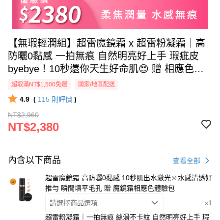
【無瑕輕潤組】超雷魔鏡霜 x 超雷粉凝霜｜高
防曬0黏感 一拍無痕 自然明亮好上手 瑕疵皮
byebye！10秒還你天生好命肌😍 贈 相應色體
驗包
超取滿NT$1,500免運
國家/地區配送
4.9
(
115
則評價
)
NT$2,960
NT$2,380
內含以下商品
查看全部
超雷魔鏡霜 高防曬0黏感 10秒肌出水瀲光🔆水感清透好
推勻 瞬間填平毛孔 贈 魔鏡霜相應色體驗包
請選擇商品選項
x1
超雷粉凝霜｜一拍無痕 絲滑不卡紋 自然明亮好上手 瑕