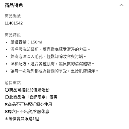
商品特色
信用卡一次付款
商品編號
超商取貨付款
11401542
LINE Pay
商品特色
Apple Pay
單罐容量：150ml
深呼吸洗卸慕斯，讓您徹底感受潔淨的力量。
街口支付
綿密泡沫深入毛孔，輕鬆卸除妝容與污垢。
悠遊付
溫和配方，適合各種肌膚，無負擔的清潔體驗。
讓每一次洗卸都成為舒適的享受，重拾肌膚純淨。
Google Pay
銷售重點
全盈+PAY
⭕️商品可搭配加價購活動
大哥付你分期
⭕️此商品為「官網限定」優惠
相關說明
❌商品不可搭配折價劵使用
【大哥付你分期使用說明】
❌周六日不出貨,客服休息
AFTEE先享後付
1.本服務由台灣大哥大提供，台灣大哥大用戶可立即使用無須另外申請。
2.付款方式選擇「大哥付你分期」，訂單成立後會自動跳轉到大哥付的交易
⚠️每位會員限購1組
相關說明
流程，驗證手機門號後，選擇欲分期的期數、繳款截止日，確認付款後即完
【關於「AFTEE先享後付」】
成交易。