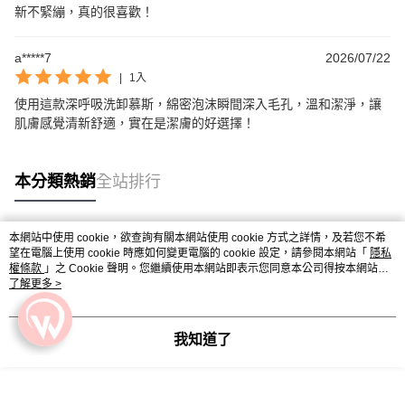
新不緊繃，真的很喜歡！
a*****7
2026/07/22
|
1入
使用這款深呼吸洗卸慕斯，綿密泡沫瞬間深入毛孔，溫和潔淨，讓
肌膚感覺清新舒適，實在是潔膚的好選擇！
本分類熱銷
全站排行
本網站中使用 cookie，欲查詢有關本網站使用 cookie 方式之詳情，及若您不希
熱門標籤
望在電腦上使用 cookie 時應如何變更電腦的 cookie 設定，請參閱本網站「
隱私
權條款
」之 Cookie 聲明。您繼續使用本網站即表示您同意本公司得按本網站使
用條款之 Cookie 聲明使用 cookie。
了解更多 >
我知道了