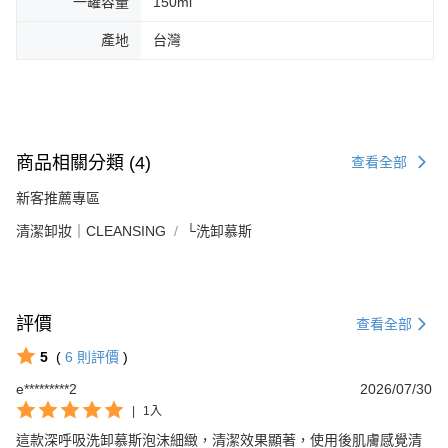
一罐容量
150ml
產地
台灣
商品相關分類 (4)
查看全部
新客推薦專區
清潔卸妝｜CLEANSING
└洗卸慕斯
評價
查看全部
5
(
6
則評價
)
e*********2
2026/07/30
|
1入
這款深呼吸洗卸慕斯泡沫細緻，清潔效果顯著，使用後肌膚感覺清