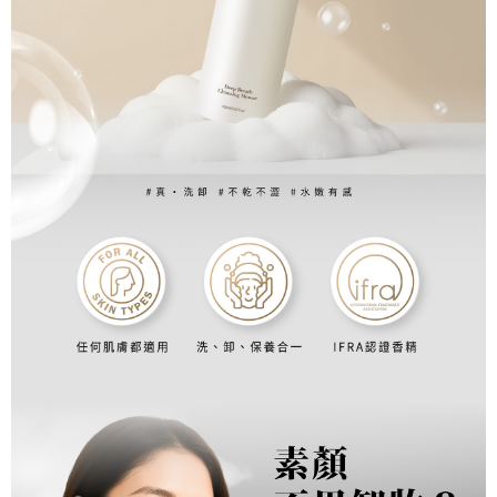
３．未成年的使用者請事先徵得法定代理人或監護人之同意方可使用
付款後萊爾富取貨
「AFTEE先享後付」，若未經同意申辦者引起之損失，本公司不負相關責
任。
每筆NT$80，滿NT$1,500(含以上)免運費
４．使用「AFTEE先享後付」時，將依據個別帳號之用戶狀況，依本公司即
時審查核予不同之上限額度；若仍有額度不足之情形，本公司將視審查結果
付款後萊爾富取貨-免運
請求用戶進行身份認證。
免運費
５．嚴禁一人註冊多個帳號或使用他人資訊註冊。若發現惡意使用之情形，
恩沛科技股份有限公司將有權停止該用戶之使用額度並採取法律行動。
點最多小7取貨付款
每筆NT$80，滿NT$1,500(含以上)免運費
7-11免運付款
免運費
付款後7-11取貨
每筆NT$80，滿NT$1,500(含以上)免運費
付款後7-11取貨-免運
免運費
宅配
每筆NT$80，滿NT$1,500(含以上)免運費