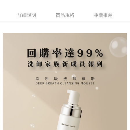
ATM付款
AFTEE先享後付是「在收到商品之後才付款」的支付方式。 讓您購物簡單
3.實際核准額度、可分期數及費用金額請依後續交易確認頁面所載為準。
便利好安心！
4.訂單成立30分鐘內，如未前往確認交易或遇審核未通過，訂單將自動取
１．簡單：不需註冊會員、不需綁卡、不需儲值。
運送方式
消。如遇「轉專審核」未通過狀況，表示未達大哥付你分期系統評分，恕無
詳細說明
商品規格
相關推薦
２．便利：只要手機號碼，簡訊認證，即可結帳。
法說明評估內容。
３．安心：先確認商品／服務後，再付款。
全家就是你家取貨付款
【繳款方式說明】
1.分期款項不併入電信帳單，「大哥付你分期」於每月結算日後寄送繳費提
每筆NT$80，滿NT$1,500(含以上)免運費
【「AFTEE先享後付」結帳流程】
醒簡訊。
１．於結帳方式選擇「AFTEE先享後付」後，將跳轉至「AFTEE先享後付」
2.透過簡訊連結打開帳單後，可選擇「超商條碼／台灣大直營門市／銀行轉
全家免運付款
結帳頁面，進行簡訊認證並確認金額後，即可完成結帳。
帳／街口支付／iPASS MONEY」等通路繳費。
２．訂單成立數日內，您將收到繳費通知簡訊。
免運費
３．收到繳費通知簡訊後14天內，點擊此簡訊中的連結，可透過四大超商／
【注意事項】
ATM／網路銀行／等多元方式進行付款，方視為交易完成。
付款後全家取貨
1.本服務係由「台灣大哥大股份有限公司」（以下簡稱本公司）所提供，讓
※ 請注意：結帳手續完成當下不需立刻繳費，但若您需要取消訂單，請聯絡
用戶於交易時，得透過本服務購買商品或服務，並由商店將買賣／分期付款
每筆NT$80，滿NT$1,500(含以上)免運費
購買商品的店家。未經商家同意取消之訂單仍視為有效，需透過AFTEE先享
買賣價金債權讓與本公司後，依約使用本公司帳單繳交帳款。
後付繳納相關費用。
2.基於同意付款使用「大哥付你分期」之契約關係目的，商店將以您的個人
付款後全家取貨-免運
※ 交易是否成功請以「AFTEE先享後付 」之結帳頁面顯示為準，若有關於
資料（包含姓名、電話或地址）提供予台灣大哥大進項蒐集、處理及利用，
是否繳費成功／繳費後需取消欲退款等相關疑問，請聯繫「AFTEE先享後付
免運費
由本公司與您本人進行分期帳單所需資料之確認、核對及更正。
客戶支援中心」
https://netprotections.freshdesk.com/support/home
3.完整用戶服務條款，請詳閱以下連結：
https://oppay.tw/userRule
萊爾富取貨付款
【注意事項】
１．透過由恩沛科技股份有限公司提供之「AFTEE先享後付」服務完成之交
每筆NT$80，滿NT$1,500(含以上)免運費
易，需依本服務之必要範圍內提供個人資料，並將交易相關給付款項請求債
權轉讓予恩沛科技股份有限公司。
萊爾富免運付款
２．關於個人資料處理事宜，請瀏覽以下網址：
免運費
https://aftee.tw/terms/#terms3