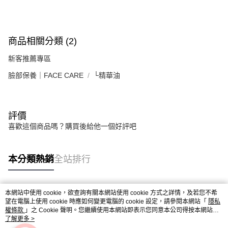
商品相關分類 (2)
新客推薦專區
臉部保養｜FACE CARE
└精華油
評價
喜歡這個商品嗎？購買後給他一個好評吧
本分類熱銷
全站排行
本網站中使用 cookie，欲查詢有關本網站使用 cookie 方式之詳情，及若您不希
熱門標籤
望在電腦上使用 cookie 時應如何變更電腦的 cookie 設定，請參閱本網站「
隱私
權條款
」之 Cookie 聲明。您繼續使用本網站即表示您同意本公司得按本網站使
用條款之 Cookie 聲明使用 cookie。
了解更多 >