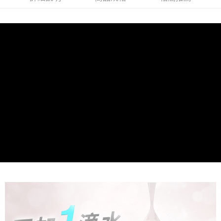
２．便利：只要手機號碼，簡訊認證，即可結帳。
法說明評估內容。
３．安心：先確認商品／服務後，再付款。
全家就是你家取貨付款
【繳款方式說明】
1.分期款項不併入電信帳單，「大哥付你分期」於每月結算日後寄送繳費提
每筆NT$80，滿NT$1,500(含以上)免運費
【「AFTEE先享後付」結帳流程】
醒簡訊。
１．於結帳方式選擇「AFTEE先享後付」後，將跳轉至「AFTEE先享後付」
2.透過簡訊連結打開帳單後，可選擇「超商條碼／台灣大直營門市／銀行轉
付款後全家取貨
結帳頁面，進行簡訊認證並確認金額後，即可完成結帳。
帳／街口支付／iPASS MONEY」等通路繳費。
２．訂單成立數日內，您將收到繳費通知簡訊。
每筆NT$80，滿NT$1,500(含以上)免運費
３．收到繳費通知簡訊後14天內，點擊此簡訊中的連結，可透過四大超商／
【注意事項】
ATM／網路銀行／等多元方式進行付款，方視為交易完成。
萊爾富取貨付款
1.本服務係由「台灣大哥大股份有限公司」（以下簡稱本公司）所提供，讓
※ 請注意：結帳手續完成當下不需立刻繳費，但若您需要取消訂單，請聯絡
用戶於交易時，得透過本服務購買商品或服務，並由商店將買賣／分期付款
每筆NT$80，滿NT$1,500(含以上)免運費
購買商品的店家。未經商家同意取消之訂單仍視為有效，需透過AFTEE先享
買賣價金債權讓與本公司後，依約使用本公司帳單繳交帳款。
後付繳納相關費用。
2.基於同意付款使用「大哥付你分期」之契約關係目的，商店將以您的個人
付款後萊爾富取貨
※ 交易是否成功請以「AFTEE先享後付 」之結帳頁面顯示為準，若有關於
資料（包含姓名、電話或地址）提供予台灣大哥大進項蒐集、處理及利用，
是否繳費成功／繳費後需取消欲退款等相關疑問，請聯繫「AFTEE先享後付
每筆NT$80，滿NT$1,500(含以上)免運費
由本公司與您本人進行分期帳單所需資料之確認、核對及更正。
客戶支援中心」
https://netprotections.freshdesk.com/support/home
3.完整用戶服務條款，請詳閱以下連結：
https://oppay.tw/userRule
點最多小7取貨付款
【注意事項】
１．透過由恩沛科技股份有限公司提供之「AFTEE先享後付」服務完成之交
每筆NT$80，滿NT$1,500(含以上)免運費
易，需依本服務之必要範圍內提供個人資料，並將交易相關給付款項請求債
權轉讓予恩沛科技股份有限公司。
付款後7-11取貨
２．關於個人資料處理事宜，請瀏覽以下網址：
每筆NT$80，滿NT$1,500(含以上)免運費
https://aftee.tw/terms/#terms3
３．未成年的使用者請事先徵得法定代理人或監護人之同意方可使用
宅配
「AFTEE先享後付」，若未經同意申辦者引起之損失，本公司不負相關責
任。
每筆NT$80，滿NT$1,500(含以上)免運費