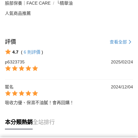
臉部保養｜FACE CARE
└精華油
人氣商品推薦
評價
查看全部
4.7
(
6
則評價
)
p6323735
2025/02/24
匿名
2024/12/04
吸收力優、保濕不油膩！會再回購！
本分類熱銷
全站排行