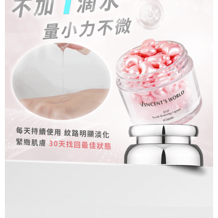
４．使用「AFTEE先享後付」時，將依據個別帳號之用戶狀況，依本公司即
時審查核予不同之上限額度；若仍有額度不足之情形，本公司將視審查結果
郵局
請求用戶進行身份認證。
每筆NT$80，滿NT$1,500(含以上)免運費
５．嚴禁一人註冊多個帳號或使用他人資訊註冊。若發現惡意使用之情形，
恩沛科技股份有限公司將有權停止該用戶之使用額度並採取法律行動。
新馬專屬 滿額免運！
查看運費