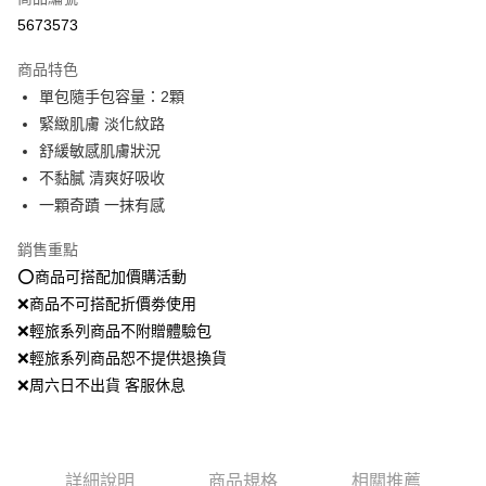
超商取貨付款
5673573
LINE Pay
商品特色
Apple Pay
單包隨手包容量：2顆
緊緻肌膚 淡化紋路
街口支付
舒緩敏感肌膚狀況
悠遊付
不黏膩 清爽好吸收
一顆奇蹟 一抹有感
Google Pay
銷售重點
全盈+PAY
⭕️商品可搭配加價購活動
大哥付你分期
❌商品不可搭配折價劵使用
相關說明
❌輕旅系列商品不附贈體驗包
【大哥付你分期使用說明】
❌輕旅系列商品恕不提供退換貨
AFTEE先享後付
1.本服務由台灣大哥大提供，台灣大哥大用戶可立即使用無須另外申請。
2.付款方式選擇「大哥付你分期」，訂單成立後會自動跳轉到大哥付的交易
❌周六日不出貨 客服休息
相關說明
流程，驗證手機門號後，選擇欲分期的期數、繳款截止日，確認付款後即完
【關於「AFTEE先享後付」】
成交易。
ATM付款
AFTEE先享後付是「在收到商品之後才付款」的支付方式。 讓您購物簡單
3.實際核准額度、可分期數及費用金額請依後續交易確認頁面所載為準。
便利好安心！
4.訂單成立30分鐘內，如未前往確認交易或遇審核未通過，訂單將自動取
１．簡單：不需註冊會員、不需綁卡、不需儲值。
運送方式
消。如遇「轉專審核」未通過狀況，表示未達大哥付你分期系統評分，恕無
詳細說明
商品規格
相關推薦