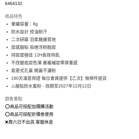
6464132
LINE Pay
商品特色
Apple Pay
單罐容量：8g
防水設計 控油耐汗
街口支付
二次研磨 羽柔親膚質地
悠遊付
妝感服貼 拒絕浮粉脫妝
持妝度極佳 12H長效待肌
Google Pay
不改變底妝色澤 重複補妝零厚重感
全盈+PAY
氣密式孔蓋 開蓋不灑粉
180天滿意保證 每位會員提供【乙次】無條件退貨
大哥付你分期
⚠️服貼防水蜜粉 - 效期至2027年12月12日
相關說明
【大哥付你分期使用說明】
銷售重點
AFTEE先享後付
1.本服務由台灣大哥大提供，台灣大哥大用戶可立即使用無須另外申請。
2.付款方式選擇「大哥付你分期」，訂單成立後會自動跳轉到大哥付的交易
⭕️商品可搭配加價購活動
相關說明
流程，驗證手機門號後，選擇欲分期的期數、繳款截止日，確認付款後即完
【關於「AFTEE先享後付」】
⭕️商品可搭配折價劵使用
成交易。
ATM付款
AFTEE先享後付是「在收到商品之後才付款」的支付方式。 讓您購物簡單
❌周六日不出貨,客服休息
3.實際核准額度、可分期數及費用金額請依後續交易確認頁面所載為準。
便利好安心！
4.訂單成立30分鐘內，如未前往確認交易或遇審核未通過，訂單將自動取
１．簡單：不需註冊會員、不需綁卡、不需儲值。
運送方式
消。如遇「轉專審核」未通過狀況，表示未達大哥付你分期系統評分，恕無
２．便利：只要手機號碼，簡訊認證，即可結帳。