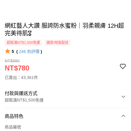
網紅藝人大讚 服誇防水蜜粉｜羽柔親膚 12H超
完美待肌🎖️
超取滿NT$1,500免運
國家/地區配送
5
(
246
則評價
)
NT$880
NT$780
已賣出：43,361件
付款與運送方式
超取滿NT$1,500免運
付款方式
商品特色
信用卡一次付款
商品編號
超商取貨付款