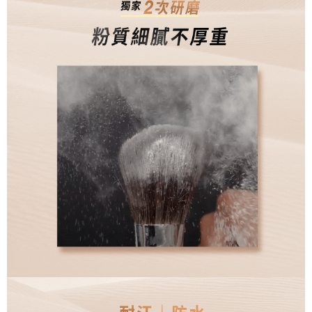
時審查核予不同之上限額度；若仍有額度不足之情形，本公司將視審查結果
郵局
請求用戶進行身份認證。
每筆NT$80，滿NT$1,500(含以上)免運費
５．嚴禁一人註冊多個帳號或使用他人資訊註冊。若發現惡意使用之情形，
恩沛科技股份有限公司將有權停止該用戶之使用額度並採取法律行動。
新馬專屬 滿額免運！
查看運費