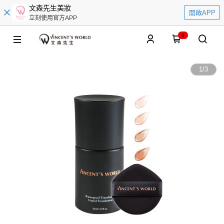
文森先生美妝
開啟APP
立刻使用官方APP
0
1
/
3