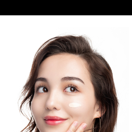
https://aftee.tw/terms/#terms3
３．未成年的使用者請事先徵得法定代理人或監護人之同意方可使用
宅配
「AFTEE先享後付」，若未經同意申辦者引起之損失，本公司不負相關責
任。
每筆NT$80，滿NT$1,500(含以上)免運費
４．使用「AFTEE先享後付」時，將依據個別帳號之用戶狀況，依本公司即
時審查核予不同之上限額度；若仍有額度不足之情形，本公司將視審查結果
郵局
請求用戶進行身份認證。
每筆NT$80，滿NT$1,500(含以上)免運費
５．嚴禁一人註冊多個帳號或使用他人資訊註冊。若發現惡意使用之情形，
恩沛科技股份有限公司將有權停止該用戶之使用額度並採取法律行動。
新馬專屬 滿額免運！
查看運費