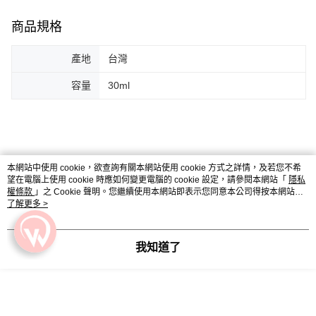
商品規格
產地
台灣
容量
30ml
本網站中使用 cookie，欲查詢有關本網站使用 cookie 方式之詳情，及若您不希
商品相關分類 (3)
查看全部
望在電腦上使用 cookie 時應如何變更電腦的 cookie 設定，請參閱本網站「
隱私
權條款
」之 Cookie 聲明。您繼續使用本網站即表示您同意本公司得按本網站使
彩妝系列｜MAKEUP
└粉底專區
用條款之 Cookie 聲明使用 cookie。
了解更多 >
人氣商品推薦
我知道了
評價
查看全部
4.9
(
187
則評價
)