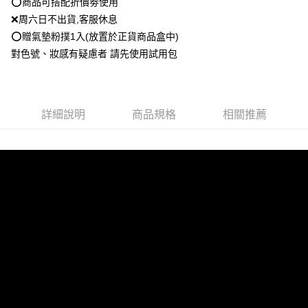
【關於「AFTEE先享後付」】
⭕️商品可搭配折價劵使用
成交易。
ATM付款
AFTEE先享後付是「在收到商品之後才付款」的支付方式。 讓您購物簡單
❌周六日不出貨,客服休息
3.實際核准額度、可分期數及費用金額請依後續交易確認頁面所載為準。
便利好安心！
4.訂單成立30分鐘內，如未前往確認交易或遇審核未通過，訂單將自動取
⭕️贈氣墊粉撲1入(放置於正貨商品盒中)
１．簡單：不需註冊會員、不需綁卡、不需儲值。
運送方式
消。如遇「轉專審核」未通過狀況，表示未達大哥付你分期系統評分，恕無
２．便利：只要手機號碼，簡訊認證，即可結帳。
對色號、妝感有疑慮者 請先使用試用包
法說明評估內容。
３．安心：先確認商品／服務後，再付款。
全家就是你家取貨付款
【繳款方式說明】
1.分期款項不併入電信帳單，「大哥付你分期」於每月結算日後寄送繳費提
每筆NT$80，滿NT$1,500(含以上)免運費
【「AFTEE先享後付」結帳流程】
醒簡訊。
１．於結帳方式選擇「AFTEE先享後付」後，將跳轉至「AFTEE先享後付」
2.透過簡訊連結打開帳單後，可選擇「超商條碼／台灣大直營門市／銀行轉
付款後全家取貨
結帳頁面，進行簡訊認證並確認金額後，即可完成結帳。
詳細說明
商品規格
相關推薦
帳／街口支付／iPASS MONEY」等通路繳費。
２．訂單成立數日內，您將收到繳費通知簡訊。
每筆NT$80，滿NT$1,500(含以上)免運費
３．收到繳費通知簡訊後14天內，點擊此簡訊中的連結，可透過四大超商／
【注意事項】
ATM／網路銀行／等多元方式進行付款，方視為交易完成。
萊爾富取貨付款
1.本服務係由「台灣大哥大股份有限公司」（以下簡稱本公司）所提供，讓
※ 請注意：結帳手續完成當下不需立刻繳費，但若您需要取消訂單，請聯絡
用戶於交易時，得透過本服務購買商品或服務，並由商店將買賣／分期付款
每筆NT$80，滿NT$1,500(含以上)免運費
購買商品的店家。未經商家同意取消之訂單仍視為有效，需透過AFTEE先享
買賣價金債權讓與本公司後，依約使用本公司帳單繳交帳款。
後付繳納相關費用。
2.基於同意付款使用「大哥付你分期」之契約關係目的，商店將以您的個人
付款後萊爾富取貨
※ 交易是否成功請以「AFTEE先享後付 」之結帳頁面顯示為準，若有關於
資料（包含姓名、電話或地址）提供予台灣大哥大進項蒐集、處理及利用，
是否繳費成功／繳費後需取消欲退款等相關疑問，請聯繫「AFTEE先享後付
每筆NT$80，滿NT$1,500(含以上)免運費
由本公司與您本人進行分期帳單所需資料之確認、核對及更正。
客戶支援中心」
https://netprotections.freshdesk.com/support/home
3.完整用戶服務條款，請詳閱以下連結：
https://oppay.tw/userRule
點最多小7取貨付款
【注意事項】
１．透過由恩沛科技股份有限公司提供之「AFTEE先享後付」服務完成之交
每筆NT$80，滿NT$1,500(含以上)免運費
易，需依本服務之必要範圍內提供個人資料，並將交易相關給付款項請求債
權轉讓予恩沛科技股份有限公司。
付款後7-11取貨
２．關於個人資料處理事宜，請瀏覽以下網址：
每筆NT$80，滿NT$1,500(含以上)免運費