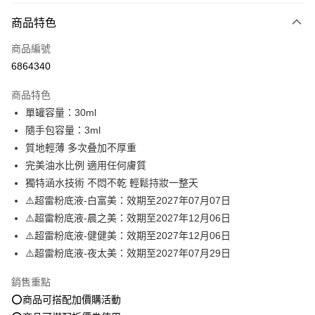
付款方式
商品特色
信用卡一次付款
商品編號
超商取貨付款
6864340
LINE Pay
商品特色
Apple Pay
單罐容量：30ml
隨手包容量：3ml
街口支付
質地輕薄 多次叠加不厚重
悠遊付
完美油水比例 適用任何膚質
獨特涵水技術 不悶不乾 輕鬆持妝一整天
Google Pay
⚠️超雷粉底液-白富美：效期至2027年07月07日
全盈+PAY
⚠️超雷粉底液-晨之美：效期至2027年12月06日
⚠️超雷粉底液-健健美：效期至2027年12月06日
大哥付你分期
⚠️超雷粉底液-夜太美：效期至2027年07月29日
相關說明
【大哥付你分期使用說明】
銷售重點
AFTEE先享後付
1.本服務由台灣大哥大提供，台灣大哥大用戶可立即使用無須另外申請。
2.付款方式選擇「大哥付你分期」，訂單成立後會自動跳轉到大哥付的交易
⭕️商品可搭配加價購活動
相關說明
流程，驗證手機門號後，選擇欲分期的期數、繳款截止日，確認付款後即完