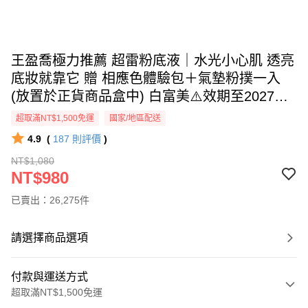
王盈喬極力推薦 超雷粉底液｜水光小心肌 透亮
底妝就靠它 贈 相應色體驗包＋氣墊粉撲一入
(放置於正貨商品盒中) 白富美⚠️效期至2027年
07月07日，夜太美⚠️效期至2027年07月29日，
超取滿NT$1,500免運
國家/地區配送
介意者請慎重選購
4.9
(
187
則評價
)
NT$1,080
NT$980
已賣出：26,275件
請選擇商品選項
付款與運送方式
超取滿NT$1,500免運