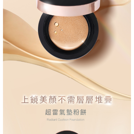
宅配
「AFTEE先享後付」，若未經同意申辦者引起之損失，本公司不負相關責
任。
每筆NT$80，滿NT$1,500(含以上)免運費
４．使用「AFTEE先享後付」時，將依據個別帳號之用戶狀況，依本公司即
時審查核予不同之上限額度；若仍有額度不足之情形，本公司將視審查結果
郵局
請求用戶進行身份認證。
每筆NT$80，滿NT$1,500(含以上)免運費
５．嚴禁一人註冊多個帳號或使用他人資訊註冊。若發現惡意使用之情形，
恩沛科技股份有限公司將有權停止該用戶之使用額度並採取法律行動。
新馬專屬 滿額免運！
查看運費