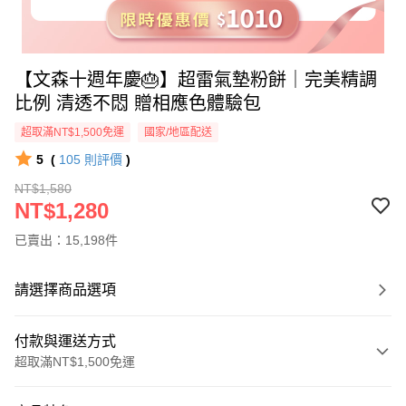
【文森十週年慶🎂】超雷氣墊粉餅｜完美精調
比例 清透不悶 贈相應色體驗包
超取滿NT$1,500免運
國家/地區配送
5
(
105
則評價
)
NT$1,580
NT$1,280
已賣出：15,198件
請選擇商品選項
付款與運送方式
超取滿NT$1,500免運
付款方式