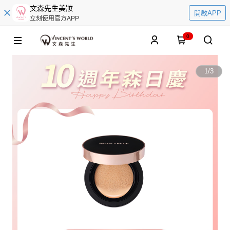
文森先生美妝
開啟APP
立刻使用官方APP
0
1
/
3