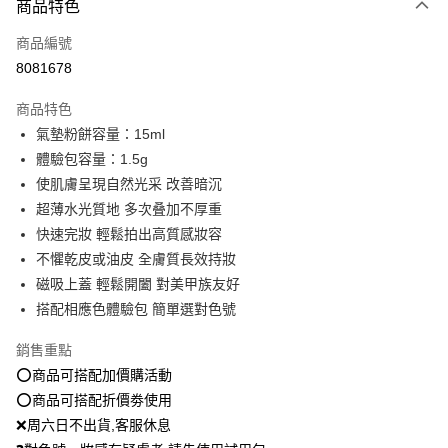
商品特色
信用卡一次付款
商品編號
超商取貨付款
8081678
LINE Pay
商品特色
Apple Pay
氣墊粉餅容量：15ml
體驗包容量：1.5g
街口支付
使肌膚呈現自然光采 改善暗沉
悠遊付
超薄水光質地 多次叠加不厚重
快速完妝 輕鬆拍出高質感妝容
Google Pay
不懼乾皮或油皮 全膚質長效持妝
全盈+PAY
磁吸上蓋 輕鬆開闔 對美甲族友好
搭配相應色體驗包 簡單選對色號
大哥付你分期
相關說明
銷售重點
【大哥付你分期使用說明】
⭕️商品可搭配加價購活動
AFTEE先享後付
1.本服務由台灣大哥大提供，台灣大哥大用戶可立即使用無須另外申請。
2.付款方式選擇「大哥付你分期」，訂單成立後會自動跳轉到大哥付的交易
⭕️商品可搭配折價劵使用
相關說明
流程，驗證手機門號後，選擇欲分期的期數、繳款截止日，確認付款後即完
【關於「AFTEE先享後付」】
❌周六日不出貨,客服休息
成交易。
ATM付款
AFTEE先享後付是「在收到商品之後才付款」的支付方式。 讓您購物簡單