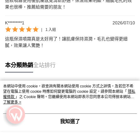
這款噴霧使用後肌膚感覺清新舒適，保濕效果明顯，細膩毛孔的效
果也很棒，推薦給需要的朋友！
K*********1
2026/07/10
|
１入組
這瓶保濕噴霧真是太好用了！讓肌膚保持濕潤，毛孔也變得更細
膩，效果讓人驚艷！
本分類熱銷
全站排行
本網站中使用 cookie，欲查詢有關本網站使用 cookie 方式之詳情，及若您不希
熱門標籤
望在電腦上使用 cookie 時應如何變更電腦的 cookie 設定，請參閱本網站「
隱私
權條款
」之 Cookie 聲明。您繼續使用本網站即表示您同意本公司得按本網站使
用條款之 Cookie 聲明使用 cookie。
了解更多 >
我知道了