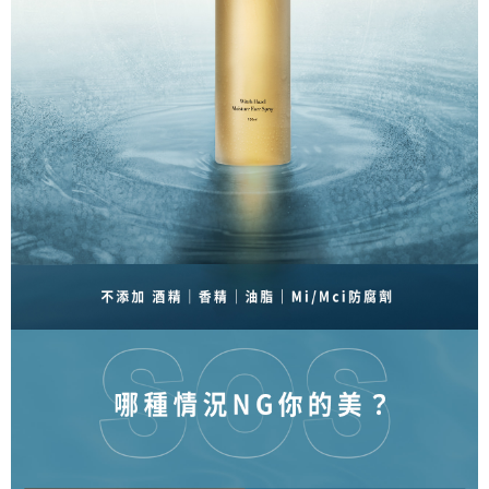
宅配
「AFTEE先享後付」，若未經同意申辦者引起之損失，本公司不負相關責
任。
每筆NT$80，滿NT$1,500(含以上)免運費
４．使用「AFTEE先享後付」時，將依據個別帳號之用戶狀況，依本公司即
時審查核予不同之上限額度；若仍有額度不足之情形，本公司將視審查結果
郵局
請求用戶進行身份認證。
每筆NT$80，滿NT$1,500(含以上)免運費
５．嚴禁一人註冊多個帳號或使用他人資訊註冊。若發現惡意使用之情形，
恩沛科技股份有限公司將有權停止該用戶之使用額度並採取法律行動。
新馬專屬 滿額免運！
查看運費