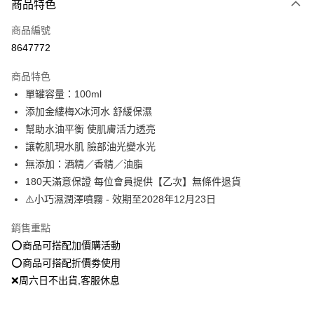
商品特色
信用卡一次付款
商品編號
超商取貨付款
8647772
LINE Pay
商品特色
Apple Pay
單罐容量：100ml
添加金縷梅X冰河水 舒緩保濕
街口支付
幫助水油平衡 使肌膚活力透亮
悠遊付
讓乾肌現水肌 臉部油光變水光
無添加：酒精／香精／油脂
Google Pay
180天滿意保證 每位會員提供【乙次】無條件退貨
全盈+PAY
⚠️小巧濕潤澤噴霧 - 效期至2028年12月23日
大哥付你分期
銷售重點
相關說明
⭕️商品可搭配加價購活動
【大哥付你分期使用說明】
⭕️商品可搭配折價劵使用
AFTEE先享後付
1.本服務由台灣大哥大提供，台灣大哥大用戶可立即使用無須另外申請。
2.付款方式選擇「大哥付你分期」，訂單成立後會自動跳轉到大哥付的交易
❌周六日不出貨,客服休息
相關說明
流程，驗證手機門號後，選擇欲分期的期數、繳款截止日，確認付款後即完
【關於「AFTEE先享後付」】
成交易。
ATM付款
AFTEE先享後付是「在收到商品之後才付款」的支付方式。 讓您購物簡單