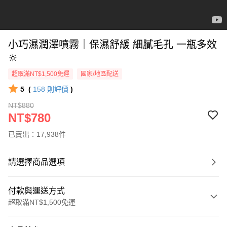
小巧濕潤澤噴霧｜保濕舒緩 細膩毛孔 一瓶多效
🔆
超取滿NT$1,500免運
國家/地區配送
5
(
158
則評價
)
NT$880
NT$780
已賣出：17,938件
請選擇商品選項
付款與運送方式
超取滿NT$1,500免運
付款方式