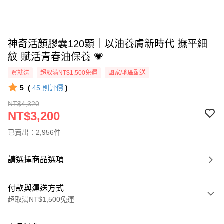
神奇活顏膠囊120顆｜以油養膚新時代 撫平細
紋 賦活青春油保養 💗
買就送
超取滿NT$1,500免運
國家/地區配送
5
(
45
則評價
)
NT$4,320
NT$3,200
已賣出：2,956件
請選擇商品選項
付款與運送方式
超取滿NT$1,500免運
付款方式