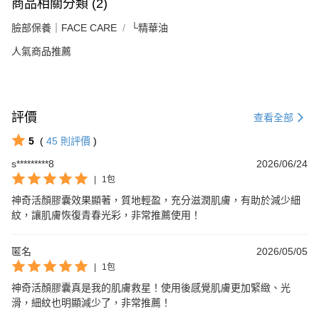
商品相關分類 (2)
臉部保養｜FACE CARE
└精華油
人氣商品推薦
評價
查看全部
5
(
45
則評價
)
s*********8
2026/06/24
|
1包
神奇活顏膠囊效果顯著，質地輕盈，充分滋潤肌膚，有助於減少細
紋，讓肌膚恢復青春光彩，非常推薦使用！
匿名
2026/05/05
|
1包
神奇活顏膠囊真是我的肌膚救星！使用後感覺肌膚更加緊緻、光
滑，細紋也明顯減少了，非常推薦！