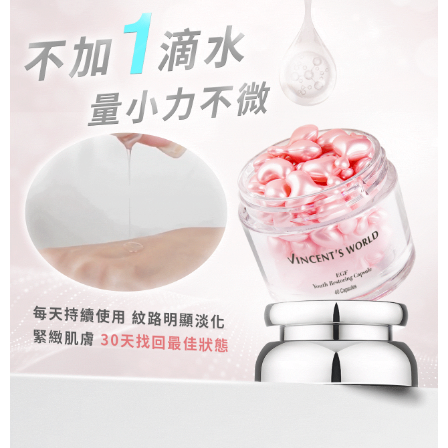
宅配
「AFTEE先享後付」，若未經同意申辦者引起之損失，本公司不負相關責
任。
每筆NT$80，滿NT$1,500(含以上)免運費
４．使用「AFTEE先享後付」時，將依據個別帳號之用戶狀況，依本公司即
時審查核予不同之上限額度；若仍有額度不足之情形，本公司將視審查結果
郵局
請求用戶進行身份認證。
每筆NT$80，滿NT$1,500(含以上)免運費
５．嚴禁一人註冊多個帳號或使用他人資訊註冊。若發現惡意使用之情形，
恩沛科技股份有限公司將有權停止該用戶之使用額度並採取法律行動。
新馬專屬 滿額免運！
查看運費