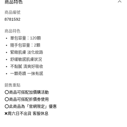
商品特色
信用卡一次付款
商品編號
超商取貨付款
8781592
LINE Pay
商品特色
Apple Pay
單包容量：120顆
隨手包容量：2顆
街口支付
緊緻肌膚 淡化紋路
悠遊付
舒緩敏感肌膚狀況
不黏膩 清爽好吸收
Google Pay
一顆奇蹟 一抹有感
全盈+PAY
銷售重點
大哥付你分期
⭕️商品可搭配加價購活動
相關說明
⭕️商品可搭配折價劵使用
【大哥付你分期使用說明】
⭕️此商品為「官網限定」優惠
AFTEE先享後付
1.本服務由台灣大哥大提供，台灣大哥大用戶可立即使用無須另外申請。
2.付款方式選擇「大哥付你分期」，訂單成立後會自動跳轉到大哥付的交易
❌周六日不出貨 客服休息
相關說明
流程，驗證手機門號後，選擇欲分期的期數、繳款截止日，確認付款後即完
【關於「AFTEE先享後付」】
成交易。
ATM付款
AFTEE先享後付是「在收到商品之後才付款」的支付方式。 讓您購物簡單