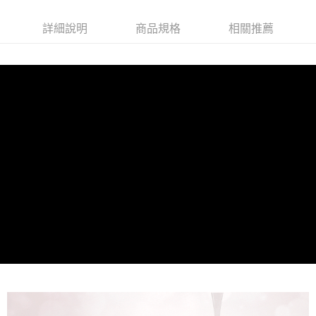
3.實際核准額度、可分期數及費用金額請依後續交易確認頁面所載為準。
便利好安心！
4.訂單成立30分鐘內，如未前往確認交易或遇審核未通過，訂單將自動取
１．簡單：不需註冊會員、不需綁卡、不需儲值。
運送方式
消。如遇「轉專審核」未通過狀況，表示未達大哥付你分期系統評分，恕無
詳細說明
商品規格
相關推薦
２．便利：只要手機號碼，簡訊認證，即可結帳。
法說明評估內容。
３．安心：先確認商品／服務後，再付款。
全家就是你家取貨付款
【繳款方式說明】
1.分期款項不併入電信帳單，「大哥付你分期」於每月結算日後寄送繳費提
每筆NT$80，滿NT$1,500(含以上)免運費
【「AFTEE先享後付」結帳流程】
醒簡訊。
１．於結帳方式選擇「AFTEE先享後付」後，將跳轉至「AFTEE先享後付」
2.透過簡訊連結打開帳單後，可選擇「超商條碼／台灣大直營門市／銀行轉
付款後全家取貨
結帳頁面，進行簡訊認證並確認金額後，即可完成結帳。
帳／街口支付／iPASS MONEY」等通路繳費。
２．訂單成立數日內，您將收到繳費通知簡訊。
每筆NT$80，滿NT$1,500(含以上)免運費
３．收到繳費通知簡訊後14天內，點擊此簡訊中的連結，可透過四大超商／
【注意事項】
ATM／網路銀行／等多元方式進行付款，方視為交易完成。
萊爾富取貨付款
1.本服務係由「台灣大哥大股份有限公司」（以下簡稱本公司）所提供，讓
※ 請注意：結帳手續完成當下不需立刻繳費，但若您需要取消訂單，請聯絡
用戶於交易時，得透過本服務購買商品或服務，並由商店將買賣／分期付款
每筆NT$80，滿NT$1,500(含以上)免運費
購買商品的店家。未經商家同意取消之訂單仍視為有效，需透過AFTEE先享
買賣價金債權讓與本公司後，依約使用本公司帳單繳交帳款。
後付繳納相關費用。
2.基於同意付款使用「大哥付你分期」之契約關係目的，商店將以您的個人
付款後萊爾富取貨
※ 交易是否成功請以「AFTEE先享後付 」之結帳頁面顯示為準，若有關於
資料（包含姓名、電話或地址）提供予台灣大哥大進項蒐集、處理及利用，
是否繳費成功／繳費後需取消欲退款等相關疑問，請聯繫「AFTEE先享後付
每筆NT$80，滿NT$1,500(含以上)免運費
由本公司與您本人進行分期帳單所需資料之確認、核對及更正。
客戶支援中心」
https://netprotections.freshdesk.com/support/home
3.完整用戶服務條款，請詳閱以下連結：
https://oppay.tw/userRule
點最多小7取貨付款
【注意事項】
１．透過由恩沛科技股份有限公司提供之「AFTEE先享後付」服務完成之交
每筆NT$80，滿NT$1,500(含以上)免運費
易，需依本服務之必要範圍內提供個人資料，並將交易相關給付款項請求債
權轉讓予恩沛科技股份有限公司。
付款後7-11取貨
２．關於個人資料處理事宜，請瀏覽以下網址：
每筆NT$80，滿NT$1,500(含以上)免運費
https://aftee.tw/terms/#terms3
３．未成年的使用者請事先徵得法定代理人或監護人之同意方可使用