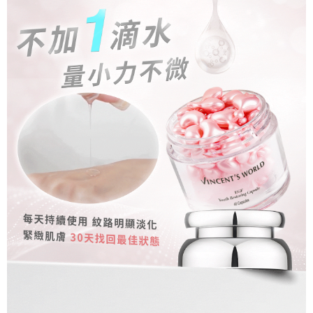
宅配
「AFTEE先享後付」，若未經同意申辦者引起之損失，本公司不負相關責
任。
每筆NT$80，滿NT$1,500(含以上)免運費
４．使用「AFTEE先享後付」時，將依據個別帳號之用戶狀況，依本公司即
時審查核予不同之上限額度；若仍有額度不足之情形，本公司將視審查結果
郵局
請求用戶進行身份認證。
每筆NT$80，滿NT$1,500(含以上)免運費
５．嚴禁一人註冊多個帳號或使用他人資訊註冊。若發現惡意使用之情形，
恩沛科技股份有限公司將有權停止該用戶之使用額度並採取法律行動。
新馬專屬 滿額免運！
查看運費