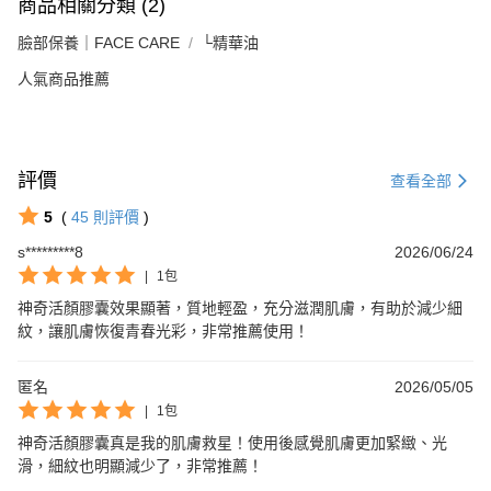
商品相關分類 (2)
臉部保養｜FACE CARE
└精華油
人氣商品推薦
評價
查看全部
5
(
45
則評價
)
s*********8
2026/06/24
|
1包
神奇活顏膠囊效果顯著，質地輕盈，充分滋潤肌膚，有助於減少細
紋，讓肌膚恢復青春光彩，非常推薦使用！
匿名
2026/05/05
|
1包
神奇活顏膠囊真是我的肌膚救星！使用後感覺肌膚更加緊緻、光
滑，細紋也明顯減少了，非常推薦！