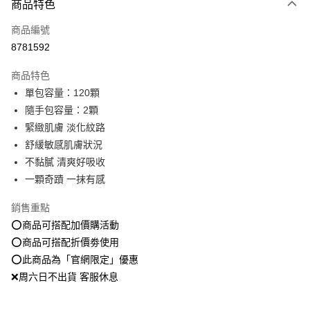
商品特色
信用卡一次付款
商品編號
超商取貨付款
8781592
LINE Pay
商品特色
Apple Pay
單包容量：120顆
隨手包容量：2顆
街口支付
緊緻肌膚 淡化紋路
悠遊付
舒緩敏感肌膚狀況
不黏膩 清爽好吸收
Google Pay
一顆奇蹟 一抹有感
全盈+PAY
銷售重點
大哥付你分期
⭕️商品可搭配加價購活動
相關說明
⭕️商品可搭配折價劵使用
【大哥付你分期使用說明】
⭕️此商品為「官網限定」優惠
AFTEE先享後付
1.本服務由台灣大哥大提供，台灣大哥大用戶可立即使用無須另外申請。
2.付款方式選擇「大哥付你分期」，訂單成立後會自動跳轉到大哥付的交易
❌周六日不出貨 客服休息
相關說明
流程，驗證手機門號後，選擇欲分期的期數、繳款截止日，確認付款後即完
【關於「AFTEE先享後付」】
成交易。
ATM付款
AFTEE先享後付是「在收到商品之後才付款」的支付方式。 讓您購物簡單