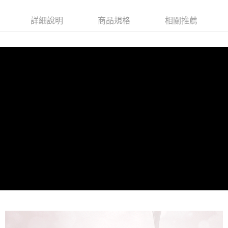
3.實際核准額度、可分期數及費用金額請依後續交易確認頁面所載為準。
便利好安心！
4.訂單成立30分鐘內，如未前往確認交易或遇審核未通過，訂單將自動取
１．簡單：不需註冊會員、不需綁卡、不需儲值。
運送方式
消。如遇「轉專審核」未通過狀況，表示未達大哥付你分期系統評分，恕無
詳細說明
商品規格
相關推薦
２．便利：只要手機號碼，簡訊認證，即可結帳。
法說明評估內容。
３．安心：先確認商品／服務後，再付款。
全家就是你家取貨付款
【繳款方式說明】
1.分期款項不併入電信帳單，「大哥付你分期」於每月結算日後寄送繳費提
每筆NT$80，滿NT$1,500(含以上)免運費
【「AFTEE先享後付」結帳流程】
醒簡訊。
１．於結帳方式選擇「AFTEE先享後付」後，將跳轉至「AFTEE先享後付」
2.透過簡訊連結打開帳單後，可選擇「超商條碼／台灣大直營門市／銀行轉
付款後全家取貨
結帳頁面，進行簡訊認證並確認金額後，即可完成結帳。
帳／街口支付／iPASS MONEY」等通路繳費。
２．訂單成立數日內，您將收到繳費通知簡訊。
每筆NT$80，滿NT$1,500(含以上)免運費
３．收到繳費通知簡訊後14天內，點擊此簡訊中的連結，可透過四大超商／
【注意事項】
ATM／網路銀行／等多元方式進行付款，方視為交易完成。
萊爾富取貨付款
1.本服務係由「台灣大哥大股份有限公司」（以下簡稱本公司）所提供，讓
※ 請注意：結帳手續完成當下不需立刻繳費，但若您需要取消訂單，請聯絡
用戶於交易時，得透過本服務購買商品或服務，並由商店將買賣／分期付款
每筆NT$80，滿NT$1,500(含以上)免運費
購買商品的店家。未經商家同意取消之訂單仍視為有效，需透過AFTEE先享
買賣價金債權讓與本公司後，依約使用本公司帳單繳交帳款。
後付繳納相關費用。
2.基於同意付款使用「大哥付你分期」之契約關係目的，商店將以您的個人
付款後萊爾富取貨
※ 交易是否成功請以「AFTEE先享後付 」之結帳頁面顯示為準，若有關於
資料（包含姓名、電話或地址）提供予台灣大哥大進項蒐集、處理及利用，
是否繳費成功／繳費後需取消欲退款等相關疑問，請聯繫「AFTEE先享後付
每筆NT$80，滿NT$1,500(含以上)免運費
由本公司與您本人進行分期帳單所需資料之確認、核對及更正。
客戶支援中心」
https://netprotections.freshdesk.com/support/home
3.完整用戶服務條款，請詳閱以下連結：
https://oppay.tw/userRule
點最多小7取貨付款
【注意事項】
１．透過由恩沛科技股份有限公司提供之「AFTEE先享後付」服務完成之交
每筆NT$80，滿NT$1,500(含以上)免運費
易，需依本服務之必要範圍內提供個人資料，並將交易相關給付款項請求債
權轉讓予恩沛科技股份有限公司。
付款後7-11取貨
２．關於個人資料處理事宜，請瀏覽以下網址：
每筆NT$80，滿NT$1,500(含以上)免運費
https://aftee.tw/terms/#terms3
３．未成年的使用者請事先徵得法定代理人或監護人之同意方可使用