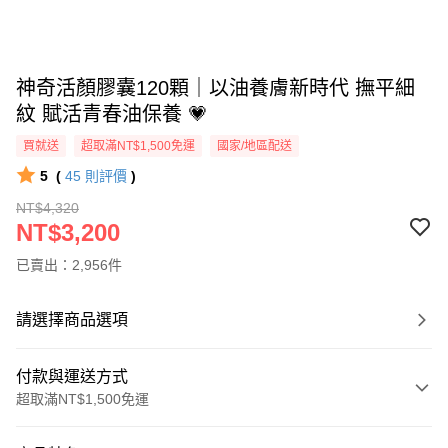
神奇活顏膠囊120顆｜以油養膚新時代 撫平細
紋 賦活青春油保養 💗
買就送
超取滿NT$1,500免運
國家/地區配送
5
(
45
則評價
)
NT$4,320
NT$3,200
已賣出：2,956件
請選擇商品選項
付款與運送方式
超取滿NT$1,500免運
付款方式