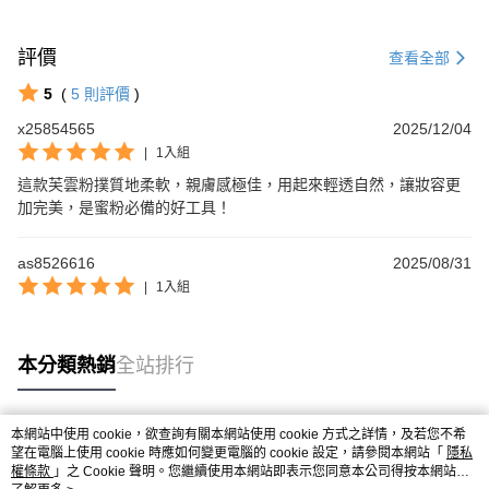
評價
查看全部
5
(
5
則評價
)
x25854565
2025/12/04
|
1入組
這款芙雲粉撲質地柔軟，親膚感極佳，用起來輕透自然，讓妝容更
加完美，是蜜粉必備的好工具！
as8526616
2025/08/31
|
1入組
本分類熱銷
全站排行
本網站中使用 cookie，欲查詢有關本網站使用 cookie 方式之詳情，及若您不希
熱門標籤
望在電腦上使用 cookie 時應如何變更電腦的 cookie 設定，請參閱本網站「
隱私
權條款
」之 Cookie 聲明。您繼續使用本網站即表示您同意本公司得按本網站使