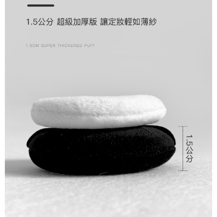
４．使用「AFTEE先享後付」時，將依據個別帳號之用戶狀況，依本公司即
時審查核予不同之上限額度；若仍有額度不足之情形，本公司將視審查結果
郵局
請求用戶進行身份認證。
每筆NT$80，滿NT$1,500(含以上)免運費
５．嚴禁一人註冊多個帳號或使用他人資訊註冊。若發現惡意使用之情形，
恩沛科技股份有限公司將有權停止該用戶之使用額度並採取法律行動。
新馬專屬 滿額免運！
查看運費