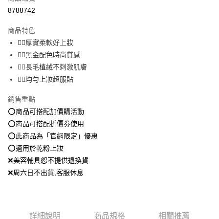
超商取貨付款
8788742
LINE Pay
商品特色
Apple Pay
👩‍⚕️厚實柔軟好上妝
👩‍⚕️黑金配色時尚質感
街口支付
👩‍⚕️長毛植絨不刺激肌膚
悠遊付
👩‍⚕️均勻上妝超服貼
Google Pay
銷售重點
⭕️商品可搭配加價購活動
全盈+PAY
⭕️商品可搭配折價劵使用
大哥付你分期
⭕️此商品為「官網限定」優惠
相關說明
⭕️適用於乾粉上妝
【大哥付你分期使用說明】
❌美容輔具恕不提供退換貨
AFTEE先享後付
1.本服務由台灣大哥大提供，台灣大哥大用戶可立即使用無須另外申請。
2.付款方式選擇「大哥付你分期」，訂單成立後會自動跳轉到大哥付的交易
❌周六日不出貨,客服休息
相關說明
流程，驗證手機門號後，選擇欲分期的期數、繳款截止日，確認付款後即完
【關於「AFTEE先享後付」】
成交易。
ATM付款
AFTEE先享後付是「在收到商品之後才付款」的支付方式。 讓您購物簡單
3.實際核准額度、可分期數及費用金額請依後續交易確認頁面所載為準。
便利好安心！
4.訂單成立30分鐘內，如未前往確認交易或遇審核未通過，訂單將自動取
１．簡單：不需註冊會員、不需綁卡、不需儲值。
運送方式
消。如遇「轉專審核」未通過狀況，表示未達大哥付你分期系統評分，恕無
詳細說明
商品規格
相關推薦