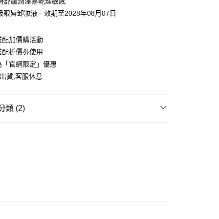
時舒緩潤澤易乾燥敏感
吸眼唇卸妝液 - 效期至2028年08月07日
y
搭配加價購活動
搭配折價劵使用
分期
為「官網限定」優惠
出貨,客服休息
你分期使用說明】
享後付
由台灣大哥大提供，台灣大哥大用戶可立即使用無須另外申請。
式選擇「大哥付你分期」，訂單成立後會自動跳轉到大哥付的交易
證手機門號後，選擇欲分期的期數、繳款截止日，確認付款後即
FTEE先享後付」】
類 (2)
。
先享後付是「在收到商品之後才付款」的支付方式。 讓您購物簡單
准額度、可分期數及費用金額請依後續交易確認頁面所載為準。
心！
LEANSING
└眼唇卸妝液
立30分鐘內，如未前往確認交易或遇審核未通過，訂單將自動取
：不需註冊會員、不需綁卡、不需儲值。
「轉專審核」未通過狀況，表示未達大哥付你分期系統評分，恕
：只要手機號碼，簡訊認證，即可結帳。
推薦
評估內容。
：先確認商品／服務後，再付款。
式說明】
你家取貨付款
項不併入電信帳單，「大哥付你分期」於每月結算日後寄送繳費提
EE先享後付」結帳流程】
0，滿NT$1,500(含以上)免運費
方式選擇「AFTEE先享後付」後，將跳轉至「AFTEE先享後
訊連結打開帳單後，可選擇「超商條碼／台灣大直營門市／銀行轉
頁面，進行簡訊認證並確認金額後，即可完成結帳。
付／iPASS MONEY」等通路繳費。
家取貨
成立數日內，您將收到繳費通知簡訊。
費通知簡訊後14天內，點擊此簡訊中的連結，可透過四大超商
0，滿NT$1,500(含以上)免運費
項】
網路銀行／等多元方式進行付款，方視為交易完成。