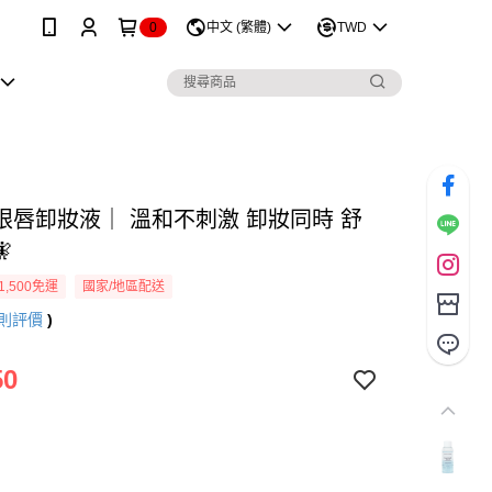
0
中文 (繁體)
TWD
眼唇卸妝液｜ 溫和不刺激 卸妝同時 舒

1,500免運
國家/地區配送
則評價
)
50