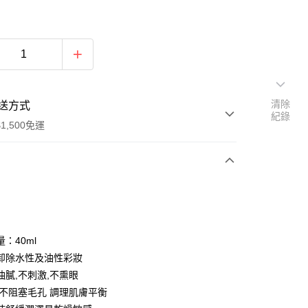
清除
送方式
紀錄
1,500免運
次付款
付款
：40ml
卸除水性及油性彩妝
油膩,不刺激,不熏眼
,不阻塞毛孔 調理肌膚平衡