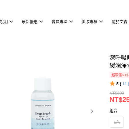
說明
最新優惠
會員專區
美妝專欄
關於文森
深呼吸
緩潤澤
超取滿NT$
5 (
11
NT$300
NT$2
組合
1入