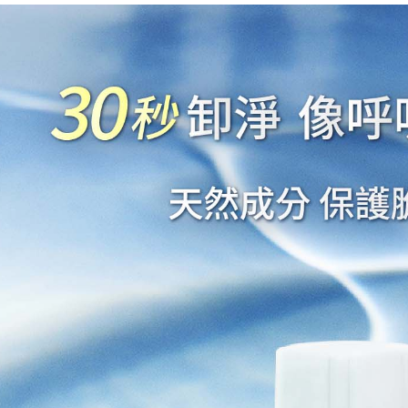
1.本服務
※ 請注意
萊爾富取
用戶於交
絡購買商品
款買賣價
先享後付
每筆NT$8
2.基於同
※ 交易是
資料（包
是否繳費成
付款後萊
用，由本
付客戶支
每筆NT$8
3.完整用
【注意事
點最多小7
１．透過由
交易，需
每筆NT$8
求債權轉
２．關於
付款後7-1
https://aft
每筆NT$8
３．未成
「AFTE
宅配
任。
４．使用「
每筆NT$8
即時審查
結果請求
郵局
５．嚴禁
每筆NT$8
形，恩沛
動。
新馬專屬 