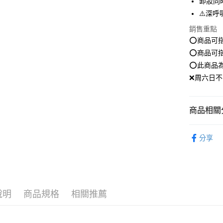
卸妝同
悠遊付
⚠️深呼
Google Pa
銷售重點
全盈+PAY
⭕️商品可
⭕️商品可
大哥付你
⭕️此商品
相關說明
❌周六日不
【大哥付
AFTEE先
1.本服務
2.付款方
相關說明
流程，驗
【關於「A
商品相關分
ATM付款
完成交易
AFTEE
3.實際核
便利好安
清潔卸妝｜C
4.訂單成
１．簡單
分享
消。如遇
２．便利
人氣商品
運送方式
無法說明
３．安心
【繳款方
全家就是
1.分期款
【「AFT
醒簡訊。
每筆NT$8
１．於結帳
2.透過簡
付」結帳
說明
商品規格
相關推薦
帳／街口支
付款後全
２．訂單
３．收到繳
每筆NT$8
【注意事
／ATM／