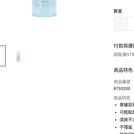
數量
付款與運
超取滿NT$
付款方式
商品特色
信用卡一
商品編號
8793200
超商取貨
商品特色
LINE Pay
單罐容量
可輕鬆
Apple Pay
清爽不
街口支付
不殘留